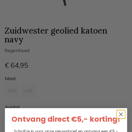
Zuidwester geolied katoen
navy
Regenhoed
€ 64
,95
Maat
S/M
L/XL
Aantal
Ontvang direct €5,- korting!
Schrijf je in voor onze nieuwsbrief en ontvang een €5,-