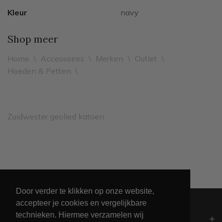
Kleur
navy
Shop meer
Home
\
Accessoires
\
Merken
\
Outlet
\
Hoeden & Petten
\
Zuidwester geolied katoen
Leveren binnen 2 werkdagen
Door verder te klikken op onze website,
accepteer je cookies en vergelijkbare
technieken. Hiermee verzamelen wij
Algemeen