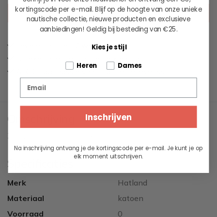
kortingscode per e-mail. Blijf op de hoogte van onze unieke
KIES EEN OPTIE
nautische collectie, nieuwe producten en exclusieve
aanbiedingen!
Geldig bij besteding van €25.
Leveren binnen 2 werkdagen
Kies je stijl
Unieke collectie maritieme kleding
Tell us about your pets
Heren
Dames
Al 60+ jaar passie voor maritieme levensstijl
Email
Inschrijven
Omschrijving
Zuidwester van geolied katoen.
Na inschrijving ontvang je de kortingscode per e-mail. Je kunt je op
elk moment uitschrijven.
Specificaties
Merk
Hatland
Materiaal
katoen
Voorraad
0