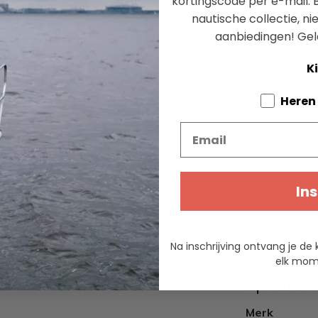
kortingscode per e-mail. B
nautische collectie, n
aanbiedingen!
Gel
Ki
Tell us a
Heren
Email
Ins
Na inschrijving ontvang je de 
elk mome
Specifica
Merk