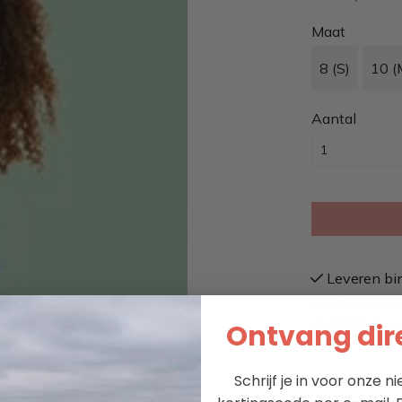
Maat
8 (S)
10 (
Aantal
Leveren bi
Unieke coll
Ontvang dire
Al 60+ jaar 
Schrijf je in voor onze 