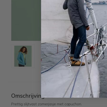
Omschrijving
Prettig slijtvast zomerjasje met capuchon.