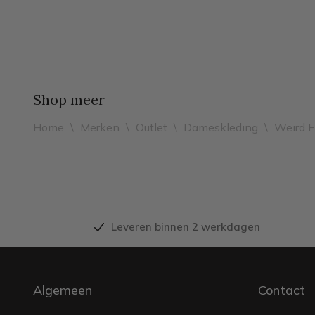
Shop meer
Home
\
Merken
\
Outlet
\
Dameskleding
\
Weird F
Leveren binnen 2 werkdagen
Algemeen
Contact