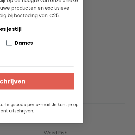
lijf op de hoogte van onze unieke
ieuwe producten en exclusieve
dig bij besteding van €25.
es je stijl
bout your pets
Dames
chrijven
kortingscode per e-mail. Je kunt je op
nt uitschrijven.
ties
Weird Fish