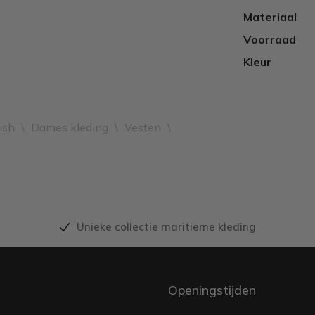
Materiaal
Voorraad
Kleur
ish
\
Dames kleding
\
Vesten
\
Unieke collectie maritieme kleding
Openingstijden