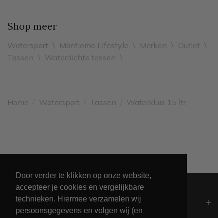
Shop meer
Watersport
\
Maritieme Lifestyle
\
Merken
\
Outlet
\
Tassen
\
Waterdichte tassen
\
Home
/
Watersport
/
Tassen
/
Waterkluis 15 ltr.
Unieke collectie maritieme kleding
Door verder te klikken op onze website,
accepteer je cookies en vergelijkbare
technieken. Hiermee verzamelen wij
Algemeen
persoonsgegevens en volgen wij (en