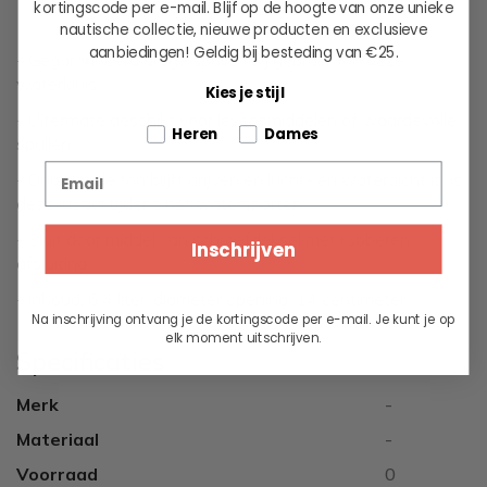
kortingscode per e-mail. Blijf op de hoogte van onze unieke
nautische collectie, nieuwe producten en exclusieve
aanbiedingen!
Geldig bij besteding van €25.
- Gegarandeerd droge spullen bij gebruik van deze
waterkluis
Kies je stijl
- Uitermate geschikt voor levensmiddelen of waardevolle
Tell us about your pets
Heren
Dames
spullen
Email
- Doordat de ton blijft drijven en lucht- en waterdicht is, is
deze ideaal tijdens het watersporten
- Sluit door middel van schroefdeksel met rubberen
Inschrijven
afsluiting
- Inhoud: 6,4 liter, diameter opening: 14 centimeter
Na inschrijving ontvang je de kortingscode per e-mail. Je kunt je op
elk moment uitschrijven.
Specificaties
Merk
-
Materiaal
-
Voorraad
0