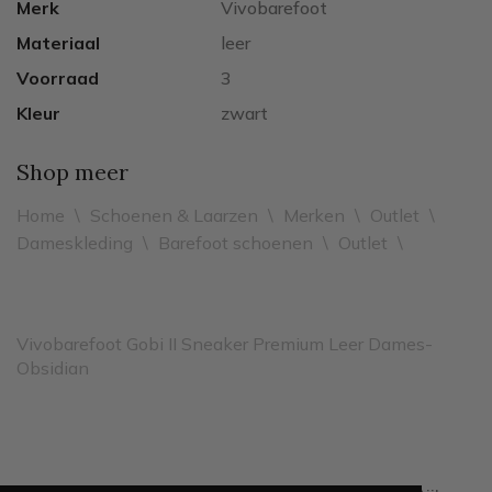
Merk
Vivobarefoot
Materiaal
leer
Voorraad
3
Kleur
zwart
Shop meer
Home
\
Schoenen & Laarzen
\
Merken
\
Outlet
\
Dameskleding
\
Barefoot schoenen
\
Outlet
\
Vivobarefoot Gobi II Sneaker Premium Leer Dames-
Obsidian