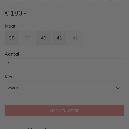
€ 180
,-
Maat
38
39
40
41
42
Aantal
Kleur
zwart
KIES EEN OPTIE