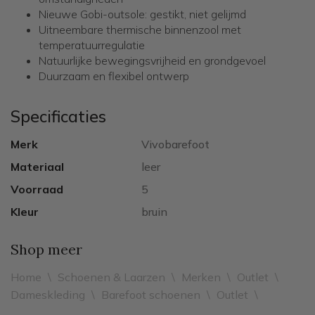
Nieuwe Gobi-outsole: gestikt, niet gelijmd
Uitneembare thermische binnenzool met
temperatuurregulatie
Natuurlijke bewegingsvrijheid en grondgevoel
Duurzaam en flexibel ontwerp
Specificaties
Merk
Vivobarefoot
Materiaal
leer
Voorraad
5
Kleur
bruin
Shop meer
Home
\
Schoenen & Laarzen
\
Merken
\
Outlet
\
Dameskleding
\
Barefoot schoenen
\
Outlet
\