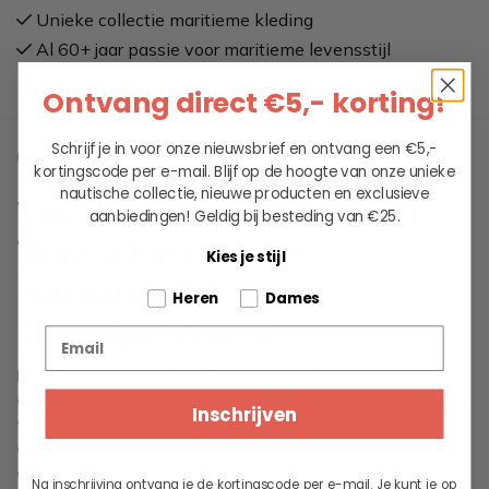
Unieke collectie maritieme kleding
Al 60+ jaar passie voor maritieme levensstijl
Ontvang direct €5,- korting!
Schrijf je in voor onze nieuwsbrief en ontvang een €5,-
Omschrijving
kortingscode per e-mail. Blijf op de hoogte van onze unieke
nautische collectie, nieuwe producten en exclusieve
Vivobarefoot Gobi Boot
aanbiedingen!
Geldig bij besteding van €25.
Warm Gevoerd –
Kies je stijl
Natuurlijk Lopen,
Tell us about your pets
Heren
Dames
Heerlijk Warm
Email
De
Vivobarefoot Gobi Boot Warm Gevoerd
is
gemaakt voor wie ook in koude omstandigheden natuurlijk
Inschrijven
wil blijven lopen. Deze duurzame en stijlvolle veterboot
combineert het minimalistische Vivobarefoot-design met
extra warmte dankzij een
zachte, warm gevoerde
Na inschrijving ontvang je de kortingscode per e-mail. Je kunt je op