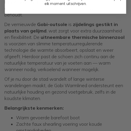
binnenkant van faux shearling
. Zo blijven je voeten
elk moment uitschrijven.
comfortabel warm, terwijl je maximale bewegingsvrijheid
behoudt.
De vernieuwde
Gobi-outsole
is
zijdelings gestikt in
plaats van gelijmd
, wat zorgt voor extra duurzaamheid
en flexibiliteit. De
uitneembare thermische binnenzool
is voorzien van slimme temperatuurregulerende
technologie die warmte absorbeert, opslaat en weer
afgeeft. Hierdoor past de schoen zich continu aan de
natuurlijke temperatuur van je voeten aan — warm
wanneer nodig, verkoelend wanneer mogelijk.
Of je nu door de stad wandelt of lange winterse
wandelingen maakt, de Gobi Warmlined ondersteunt een
natuurlijke houding en gezond voetgebruik, zelfs in de
koudste klimaten.
Belangrijkste kenmerken:
Warm gevoerde barefoot boot
Zachte faux shearling voering voor koude
omstandigheden