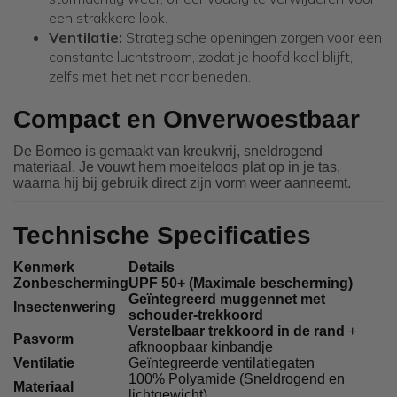
een strakkere look.
Ventilatie:
Strategische openingen zorgen voor een
constante luchtstroom, zodat je hoofd koel blijft,
zelfs met het net naar beneden.
Compact en Onverwoestbaar
De Borneo is gemaakt van kreukvrij, sneldrogend
materiaal. Je vouwt hem moeiteloos plat op in je tas,
waarna hij bij gebruik direct zijn vorm weer aanneemt.
Technische Specificaties
Kenmerk
Details
Zonbescherming
UPF 50+ (Maximale bescherming)
Geïntegreerd muggennet met
Insectenwering
schouder-trekkoord
Verstelbaar trekkoord in de rand
+
Pasvorm
afknoopbaar kinbandje
Ventilatie
Geïntegreerde ventilatiegaten
100% Polyamide (Sneldrogend en
Materiaal
lichtgewicht)