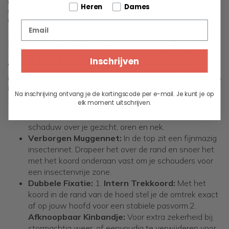
dubbele bevestigingssysteem — een intern trekkoord en
Tell us about your pets
Heren
Dames
een afknoopbaar kinbandje — zit deze hoed onder alle
omstandigheden als gegoten.
Email
Maximale Bescherming tegen
Zon én Insecten
Inschrijven
Of je nu door de Schotse Hooglanden trekt of een tropische
rivier afzakt, de Borneo houdt je veilig:
Na inschrijving ontvang je de kortingscode per e-mail. Je kunt je op
elk moment uitschrijven.
UPF 50+ & Brede Rand:
De hoed blokkeert 98%
van de UV-straling en werpt een constante
schaduw over je gezicht, oren en nek.
Verborgen Muggennet:
In de top zit een fijnmazig
insectennet. Drapeer het over de rand en snoer het
met het koord onderaan vast om je schouders voor
een insectenvrije zone.
Dubbele Fixatie:
1.
Intern Trekkoord:
Met het
koord in de rand van de hoed stel je de omtrek exact
af op jouw hoofd voor een stabiele pasvorm.2.
Afknoopbaar Kinbandje:
Voor extra zekerheid bij
stormachtig weer, of eenvoudig te verwijderen voor