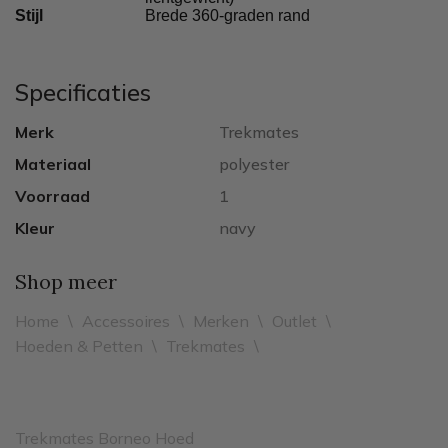
Stijl
Brede 360-graden rand
Specificaties
Merk
Trekmates
Materiaal
polyester
Voorraad
1
Kleur
navy
Shop meer
Home
\
Accessoires
\
Merken
\
Outlet
\
Hoeden & Petten
\
Trekmates
\
Trekmates Borneo Hoed