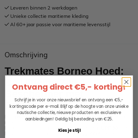
Leveren binnen 2 werkdagen
Unieke collectie maritieme kleding
Al 60+ jaar passie voor maritieme levensstijl
Omschrijving
Trekmates Borneo Hoed:
De Ultieme 2-in-1
Ontvang direct €5,- korting!
Beschermer met
Schrijf je in voor onze nieuwsbrief en ontvang een €5,-
Precision-Fit
kortingscode per e-mail. Blijf op de hoogte van onze unieke
nautische collectie, nieuwe producten en exclusieve
De
Trekmates Borneo
is ontworpen voor avonturiers die
aanbiedingen!
Geldig bij besteding van €25.
maximale zekerheid eisen in de vrije natuur. Deze hoed
biedt de hoogst mogelijke zonbescherming (
UPF 50+
) en
Kies je stijl
herbergt een slim, geïntegreerd
muggennet
. Dankzij het