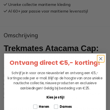
Unieke collectie maritieme kleding
Al 60+ jaar passie voor maritieme levensstijl
Omschrijving
Trekmates Atacama Cap:
De Ultieme Compacte
Ontvang direct €5,- korting!
Specialist
Schrijf je in voor onze nieuwsbrief en ontvang een €5,-
De
Trekmates Atacama Cap
is ontworpen voor de
kortingscode per e-mail. Blijf op de hoogte van onze unieke
minimalistische avonturier die maximale zonbescherming
nautische collectie, nieuwe producten en exclusieve
wil combineren met minimaal pakvolume. Deze pet is een
aanbiedingen!
Geldig bij besteding van €25.
technisch meesterwerkje: hij is volledig aanpasbaar,
inklapbaar en wordt geleverd met een eigen
opbergzakje
,
Kies je stijl
waardoor hij nooit rondslingert in je bagage.
Tell us about your pets
Heren
Dames
Modulair en Extreem Pakbaar