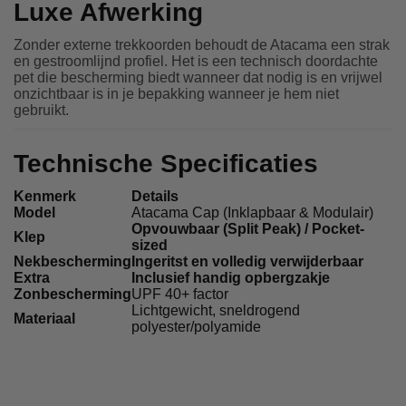
Luxe Afwerking
Zonder externe trekkoorden behoudt de Atacama een strak
en gestroomlijnd profiel. Het is een technisch doordachte
pet die bescherming biedt wanneer dat nodig is en vrijwel
onzichtbaar is in je bepakking wanneer je hem niet
gebruikt.
Technische Specificaties
Kenmerk
Details
Model
Atacama Cap (Inklapbaar & Modulair)
Opvouwbaar (Split Peak) / Pocket-
Klep
sized
Nekbescherming
Ingeritst en volledig verwijderbaar
Extra
Inclusief handig opbergzakje
Zonbescherming
UPF 40+ factor
Lichtgewicht, sneldrogend
Materiaal
polyester/polyamide