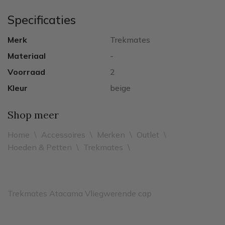
Specificaties
Merk
Trekmates
Materiaal
-
Voorraad
2
Kleur
beige
Shop meer
Home
\
Accessoires
\
Merken
\
Outlet
\
Hoeden & Petten
\
Trekmates
\
Trekmates Atacama Vliegwerende cap