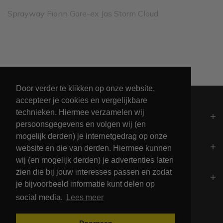
Sprayway Fionn Gore-ex Jas Storm Cloud
Al 60+ jaar passie voor maritieme levensstijl
Door verder te klikken op onze website,
accepteer je cookies en vergelijkbare
technieken. Hiermee verzamelen wij
Algemeen
persoonsgegevens en volgen wij (en
mogelijk derden) je internetgedrag op onze
Contact
website en die van derden. Hiermee kunnen
wij (en mogelijk derden) je advertenties laten
zien die bij jouw interesses passen en zodat
Openingstijden
je bijvoorbeeld informatie kunt delen op
social media.
Lees meer
Betalingsmogelijkheden