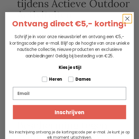
tijdens Actieve Outdoor
Activiteiten
Ontvang direct €5,- korting!
Tijdens intensieve wandelingen of hikes is ventilatie
essentieel. De Sprayway Fion Gore-Tex jas voorkomt
Schrijf je in voor onze nieuwsbrief en ontvang een €5,-
oververhitting doordat warmte en vocht efficiënt
kortingscode per e-mail. Blijf op de hoogte van onze unieke
worden afgevoerd. Dit maakt de jas ideaal voor:
nautische collectie, nieuwe producten en exclusieve
Wandelen
aanbiedingen!
Geldig bij besteding van €25.
Hiking en trekking
Kies je stijl
Outdoor reizen
Dagelijks gebruik
Tell us about your pets
Heren
Dames
Fietsen in regenachtige omstandigheden
De lichtgewicht constructie zorgt ervoor dat de jas
Email
comfortabel draagt zonder zwaar of stug aan te
voelen.
Inschrijven
Bescherming tegen
Na inschrijving ontvang je de kortingscode per e-mail. Je kunt je op
Wind en Slecht Weer
elk moment uitschrijven.