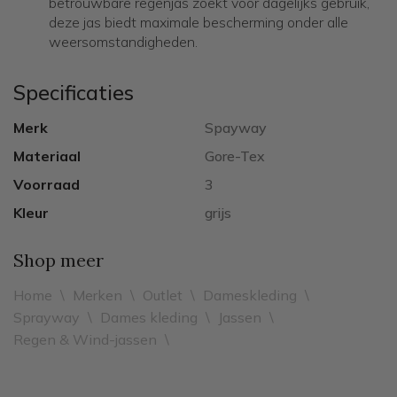
betrouwbare regenjas zoekt voor dagelijks gebruik,
deze jas biedt maximale bescherming onder alle
weersomstandigheden.
Specificaties
Merk
Spayway
Materiaal
Gore-Tex
Voorraad
3
Kleur
grijs
Shop meer
Home
\
Merken
\
Outlet
\
Dameskleding
\
Sprayway
\
Dames kleding
\
Jassen
\
Regen & Wind-jassen
\