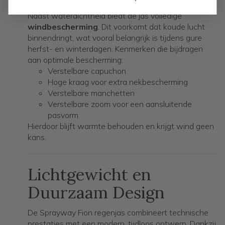
Naast waterdichtheid biedt de jas volledige
windbescherming
. Dit voorkomt dat koude lucht
binnendringt, wat vooral belangrijk is tijdens gure
herfst- en winterdagen. Kenmerken die bijdragen
aan optimale bescherming:
Verstelbare capuchon
Hoge kraag voor extra nekbescherming
Verstelbare manchetten
Verstelbare zoom voor een aansluitende
pasvorm
Hierdoor blijft warmte behouden en krijgt wind geen
kans.
Lichtgewicht en
Duurzaam Design
De Sprayway Fion regenjas combineert technische
prestaties met een modern, tijdloos ontwerp. Dankzij