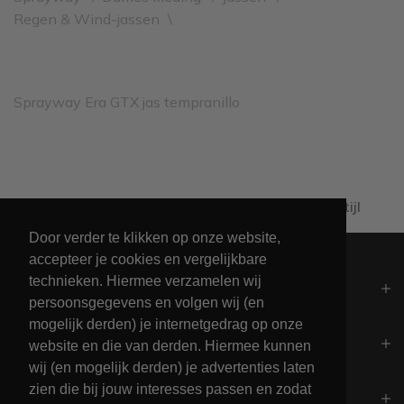
Regen & Wind-jassen
\
Sprayway Era GTX jas tempranillo
Al 60+ jaar passie voor maritieme levensstijl
Door verder te klikken op onze website,
accepteer je cookies en vergelijkbare
technieken. Hiermee verzamelen wij
Algemeen
persoonsgegevens en volgen wij (en
mogelijk derden) je internetgedrag op onze
Contact
website en die van derden. Hiermee kunnen
wij (en mogelijk derden) je advertenties laten
zien die bij jouw interesses passen en zodat
Openingstijden