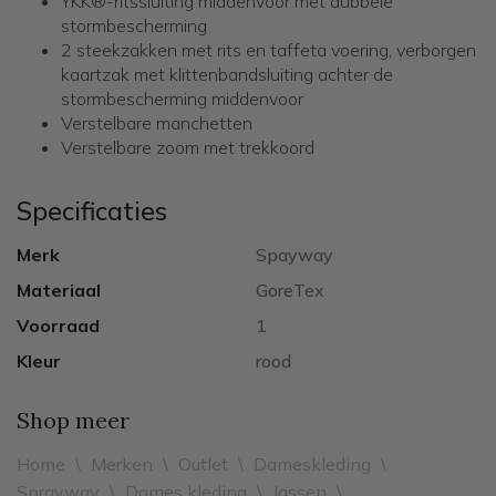
YKK®-ritssluiting middenvoor met dubbele
stormbescherming
2 steekzakken met rits en taffeta voering, verborgen
kaartzak met klittenbandsluiting achter de
stormbescherming middenvoor
Verstelbare manchetten
Verstelbare zoom met trekkoord
Specificaties
Merk
Spayway
Materiaal
GoreTex
Voorraad
1
Kleur
rood
Shop meer
Home
\
Merken
\
Outlet
\
Dameskleding
\
Sprayway
\
Dames kleding
\
Jassen
\