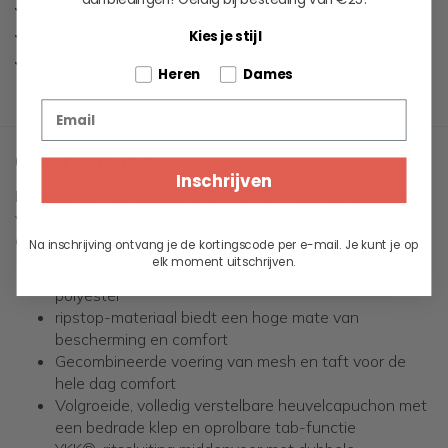
Leveren binnen 2 werkdagen
Unieke collectie maritieme kleding
Kies je stijl
Al 60+ jaar passie voor maritieme levensstijl
Tell us about your pets
Heren
Dames
Email
Omschrijving
Inschrijven
Lichtgewicht en duurzame GORE-TEX-shell ontworpen
voor wie op zoek is naar een jas die de seizoenen kan
doorstaan.
Na inschrijving ontvang je de kortingscode per e-mail. Je kunt je op
elk moment uitschrijven.
2-laags GORE-TEX 50D PFCec vrij gerecycled
polyester
ripstop-materiaal biedt een hoge mate van
bescherming en comfort
Gecombineerde voering van mesh en taft voor de
hele dag comfort
Volgroeide, volledig verstelbare heuvelcapuchon met
een bedrade klep en oprolbare tab-functie