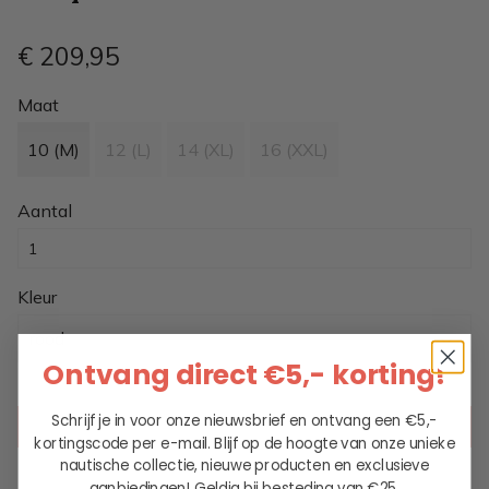
€ 209
,95
Maat
10 (M)
12 (L)
14 (XL)
16 (XXL)
Aantal
Kleur
rood
Ontvang direct €5,- korting!
Schrijf je in voor onze nieuwsbrief en ontvang een €5,-
KIES EEN OPTIE
kortingscode per e-mail. Blijf op de hoogte van onze unieke
nautische collectie, nieuwe producten en exclusieve
aanbiedingen!
Geldig bij besteding van €25.