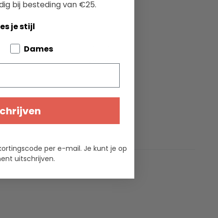
dig bij besteding van €25.
ties
es je stijl
Spayway
bout your pets
Dames
polyester
1
zwart
chrijven
kortingscode per e-mail. Je kunt je op
nt uitschrijven.