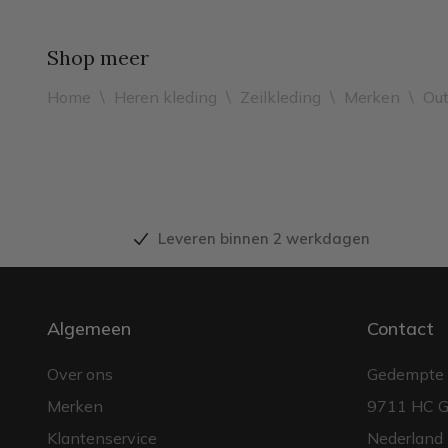
Shop meer
Home
\
Heren kleding
\
Zeilkleding
\
Merken
\
Out
Leveren binnen 2 werkdagen
Algemeen
Contact
Over ons
Gedempte 
Merken
9711 HC G
Klantenservice
Nederland