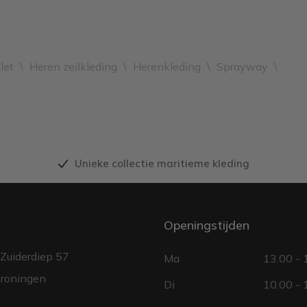
let
\
Heren zeilkleding
\
Herenkleding
\
Sprayway
\
Unieke collectie maritieme kleding
Openingstijden
Zuiderdiep 57
Ma
13.00 - 
roningen
Di
10.00 - 