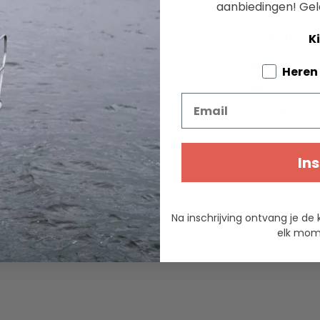
aanbiedingen!
Gel
Specifica
Ki
ming biedt, ook bij actief
Merk
Tell us a
Heren
Materiaal
Email
cherming van een waterdichte
Voorraad
EAVE™ Stretch 135-stof is
Kleur
retchconstructie maakt het
ekzakken met rits en mesh
Ins
dagen. Half elastaan
ffectief af .
Na inschrijving ontvang je de 
elk mome