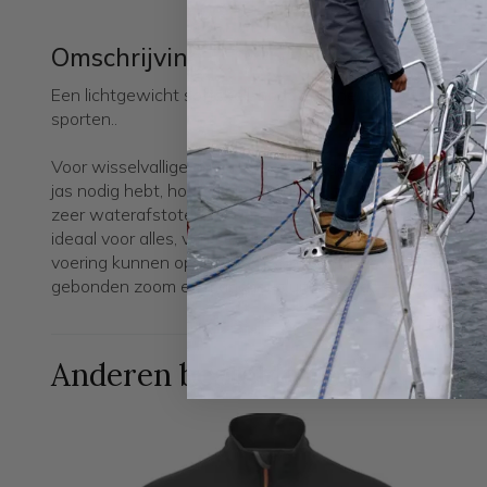
Omschrijving
Een lichtgewicht softshell-hoody die de perfecte bescher
sporten..
Voor wisselvallige dagen waarop je geen volledige bes
jas nodig hebt, hoef je niet verder te zoeken. De TecW
zeer waterafstotend en sneldrogend. De lichtgewicht st
ideaal voor alles, van fietsen tot wandelen. 2 grote ste
voering kunnen open blijven voor ventilatie op warmere 
gebonden zoom en manchet sluiten de jas eenvoudig en e
Anderen bestelden ook