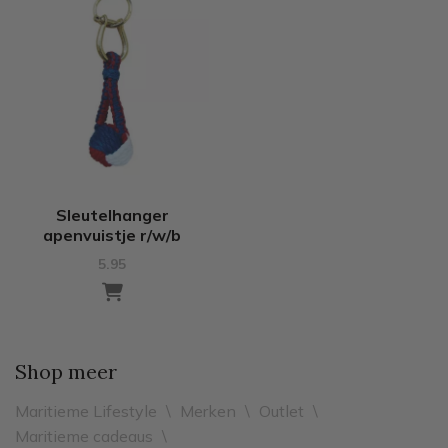
Sleutelhanger
apenvuistje r/w/b
5.95
Shop meer
Maritieme Lifestyle
\
Merken
\
Outlet
\
Maritieme cadeaus
\