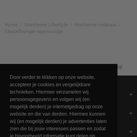
Home
/
Maritieme Lifestyle
/
Maritieme cadeaus
/
Sleutelhanger apenvuistje
Al 60+ jaar passie voor maritieme levensstijl
Door verder te klikken op onze website,
accepteer je cookies en vergelijkbare
technieken. Hiermee verzamelen wij
Algemeen
persoonsgegevens en volgen wij (en
mogelijk derden) je internetgedrag op onze
Contact
website en die van derden. Hiermee kunnen
wij (en mogelijk derden) je advertenties laten
zien die bij jouw interesses passen en zodat
Openingstijden
je bijvoorbeeld informatie kunt delen op