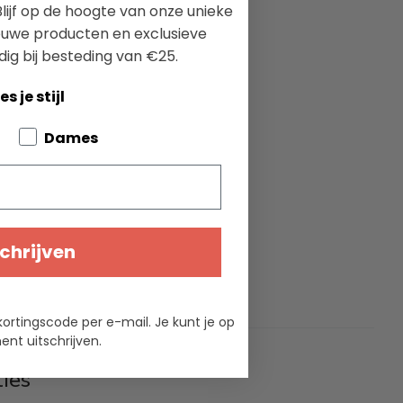
lijf op de hoogte van onze unieke
ieuwe producten en exclusieve
dig bij besteding van €25.
es je stijl
bout your pets
Dames
chrijven
kortingscode per e-mail. Je kunt je op
nt uitschrijven.
ties