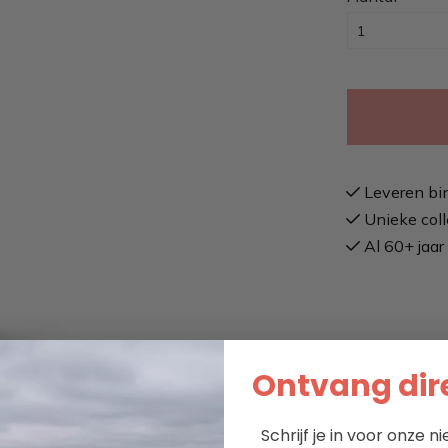
Leveren bi
Unieke coll
Al 60+ jaar 
Ontvang dire
Schrijf je in voor onze 