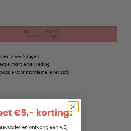
BEL VOOR LEVERTIJD
T. 050-3123481
nnen 2 werkdagen
ectie maritieme kleding
passie voor maritieme levensstijl
ct €5,- korting!
nieuwsbrief en ontvang een €5,-