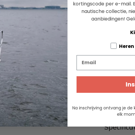
kortingscode per e-mail. B
nautische collectie, n
aanbiedingen!
Gel
Ki
Tell us a
Heren
Email
Ins
Na inschrijving ontvang je de 
elk mome
Specifica