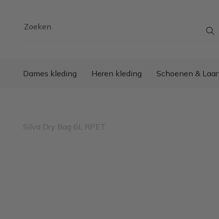
Zoeken
Dames kleding
Heren kleding
Schoenen & Laar
Silva Dry Bag 6L RPET