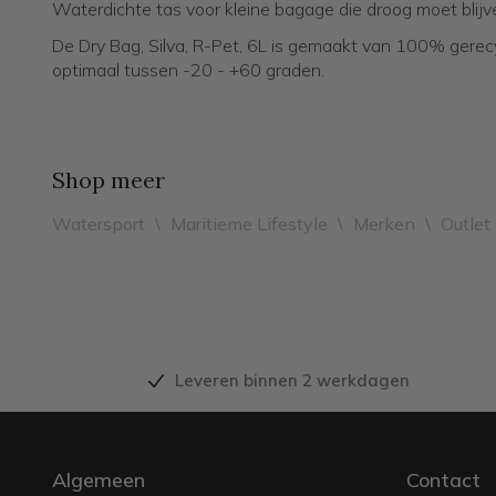
Waterdichte tas voor kleine bagage die droog moet blijv
De Dry Bag, Silva, R-Pet, 6L is gemaakt van 100% gerec
optimaal tussen -20 - +60 graden.
Shop meer
Watersport
\
Maritieme Lifestyle
\
Merken
\
Outlet
Leveren binnen 2 werkdagen
Algemeen
Contact