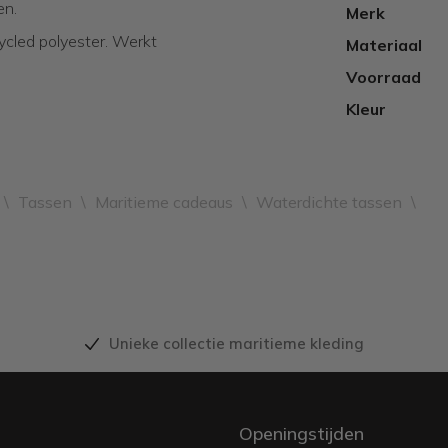
en.
Merk
ycled polyester. Werkt
Materiaal
Voorraad
Kleur
\
Tassen
\
Maritieme cadeaus
\
Waterdichte tassen
\
Unieke collectie maritieme kleding
Openingstijden