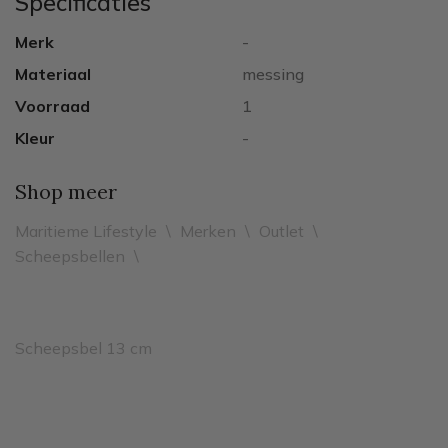
Specificaties
Merk
-
Materiaal
messing
Voorraad
1
Kleur
-
Shop meer
Maritieme Lifestyle
\
Merken
\
Outlet
\
Scheepsbellen
\
Scheepsbel 13 cm