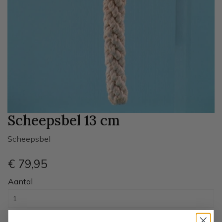
Scheepsbel 13 cm
Scheepsbel
€ 79
,95
Aantal