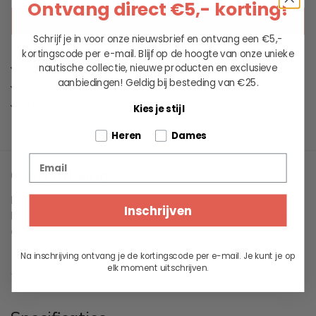
Ontvang direct €5,- korting!
IN WINKELWAGEN
Schrijf je in voor onze nieuwsbrief en ontvang een €5,-
kortingscode per e-mail. Blijf op de hoogte van onze unieke
Leveren binnen 2 werkdagen
nautische collectie, nieuwe producten en exclusieve
aanbiedingen!
Geldig bij besteding van €25.
Unieke collectie maritieme kleding
Al 60+ jaar passie voor maritieme levensstijl
Kies je stijl
Tell us about your pets
Heren
Dames
Email
Omschrijving
Decoratief en functioneel, op de boot of gewoon thuis.
Inschrijven
Een scheepsbel van massief messing brengt sfeer in zijn
omgeving.
Na inschrijving ontvang je de kortingscode per e-mail. Je kunt je op
elk moment uitschrijven.
770 gr