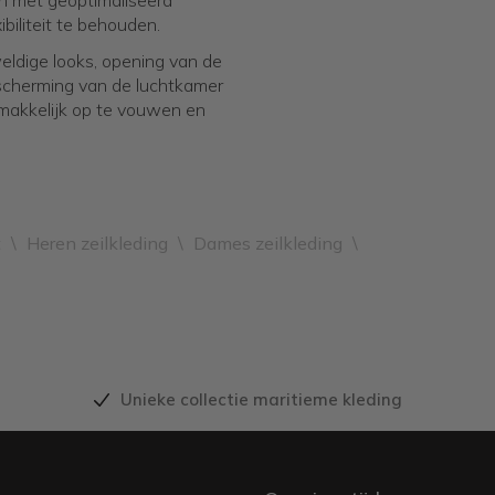
n met geoptimaliseerd
biliteit te behouden.
weldige looks, opening van de
bescherming van de luchtkamer
emakkelijk op te vouwen en
t
\
Heren zeilkleding
\
Dames zeilkleding
\
Unieke collectie maritieme kleding