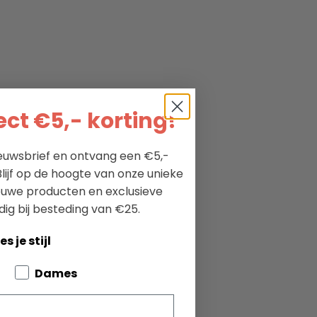
ct €5,- korting!
nieuwsbrief en ontvang een €5,-
lijf op de hoogte van onze unieke
ieuwe producten en exclusieve
dig bij besteding van €25.
es je stijl
bout your pets
Dames