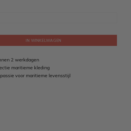
IN WINKELWAGEN
nnen 2 werkdagen
ectie maritieme kleding
passie voor maritieme levensstijl