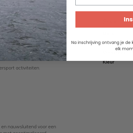
Ins
Specifica
est met harnas.
Merk
erend draad voor betere
Na inschrijving ontvang je de 
Materiaal
elk mome
Voorraad
angt de traditionele RVS haak.
Kleur
ersport activiteiten.
l en nauwsluitend voor een