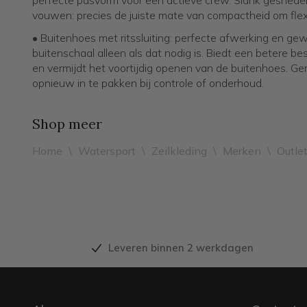
perfecte pasvorm voor een actieve crew. Slank gesnede
vouwen: precies de juiste mate van compactheid om flexi
• Buitenhoes met ritssluiting: perfecte afwerking en ge
buitenschaal alleen als dat nodig is. Biedt een betere 
en vermijdt het voortijdig openen van de buitenhoes. G
opnieuw in te pakken bij controle of onderhoud.
Shop meer
Home
\
Watersport
\
Zeilkleding
\
Merken
\
Outle
Leveren binnen 2 werkdagen