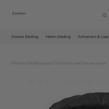
Zoeken
Dames kleding
Heren kleding
Schoenen & Laar
Plastimo Reddingsvest Pilot II auto met harnas zwart