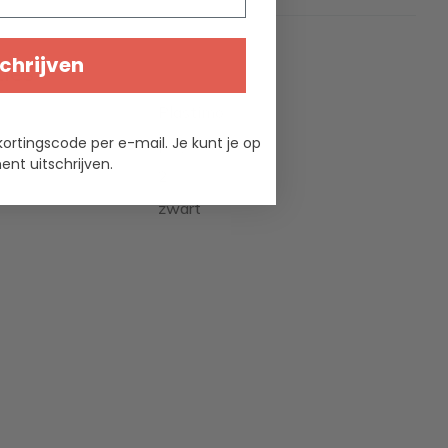
chrijven
ties
Plastimo
kortingscode per e-mail. Je kunt je op
polyester
nt uitschrijven.
2
zwart