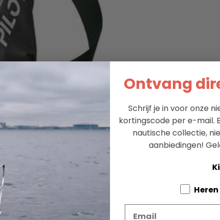
Ontvang dire
Schrijf je in voor onze 
kortingscode per e-mail. B
nautische collectie, n
aanbiedingen!
Gel
Ki
Tell us a
Heren
Email