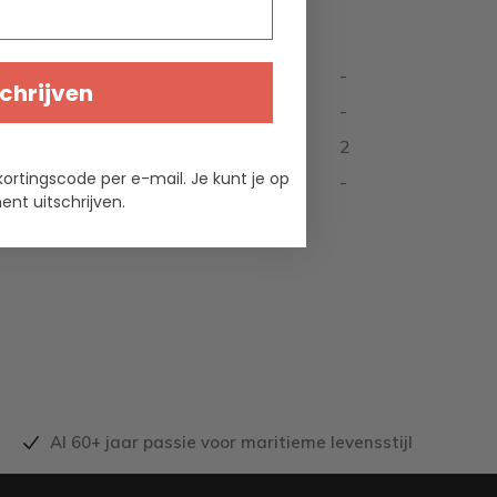
ties
-
chrijven
-
2
kortingscode per e-mail. Je kunt je op
-
nt uitschrijven.
Al 60+ jaar passie voor maritieme levensstijl