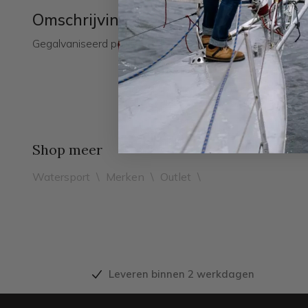
Omschrijving
Gegalvaniseerd paraplu anker met holle vloeien en verz
Shop meer
Watersport
\
Merken
\
Outlet
\
Leveren binnen 2 werkdagen