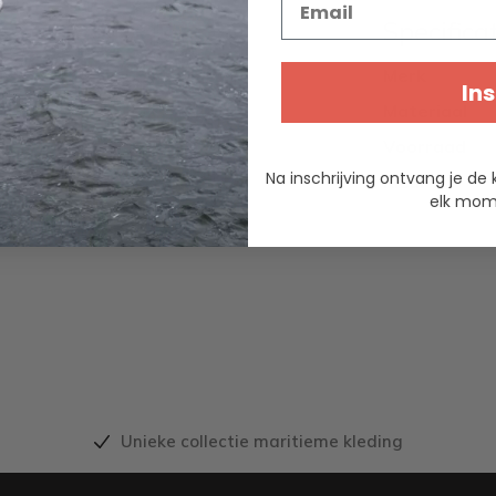
Specifica
waarde stok
Merk
Ins
Materiaal
Voorraad
Na inschrijving ontvang je de 
Kleur
elk mome
Unieke collectie maritieme kleding