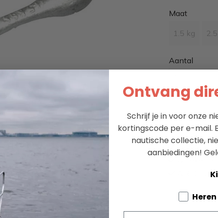
Maat
1.5 kg
2.5
Aantal
Ontvang dire
Schrijf je in voor onze 
kortingscode per e-mail. B
nautische collectie, n
Leveren bi
aanbiedingen!
Gel
Unieke coll
Al 60+ jaar 
Ki
Tell us a
Heren
Email