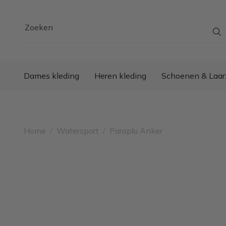
Zoeken
Dames kleding
Heren kleding
Schoenen & Laar
Home
/
Watersport
/
Paraplu Anker