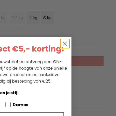
 kg
3.2 kg
4 kg
6 kg
ct €5,- korting!
nieuwsbrief en ontvang een €5,-
KIES EEN OPTIE
lijf op de hoogte van onze unieke
ieuwe producten en exclusieve
nnen 2 werkdagen
dig bij besteding van €25.
ectie maritieme kleding
passie voor maritieme levensstijl
es je stijl
bout your pets
Dames