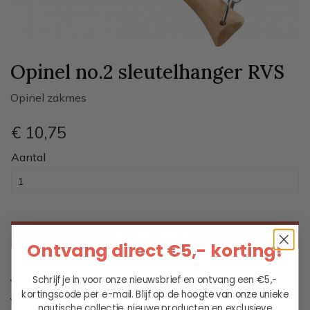
Opinel no.2 sleutelhanger RVS
Opinel zakmes
€ 10
,75
Aantal
IN WINKELWAGEN
Ontvang direct €5,- korting!
Schrijf je in voor onze nieuwsbrief en ontvang een €5,-
Leveren binnen 2 werkdagen
kortingscode per e-mail. Blijf op de hoogte van onze unieke
Unieke collectie maritieme kleding
nautische collectie, nieuwe producten en exclusieve