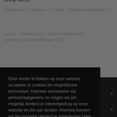
Watersport
\
Merken
\
Outlet
\
Messen/multitools
\
Home
/
Watersport
/
Messen/multitools
/
Opinel no.2 sleutelhanger RVS
Leveren binnen 2 werkdagen
Door verder te klikken op onze website,
accepteer je cookies en vergelijkbare
technieken. Hiermee verzamelen wij
Algemeen
persoonsgegevens en volgen wij (en
mogelijk derden) je internetgedrag op onze
Contact
website en die van derden. Hiermee kunnen
wij (en mogelijk derden) je advertenties laten