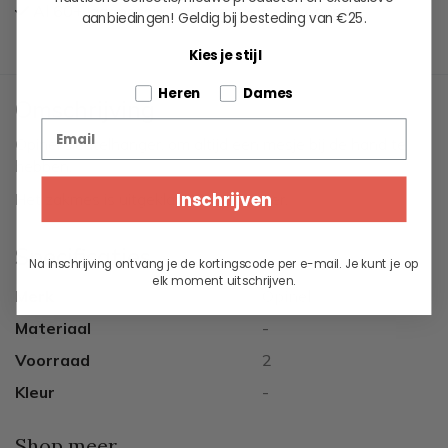
Al 60+ jaar passie voor maritieme levensstijl
aanbiedingen!
Geldig bij besteding van €25.
Kies je stijl
Tell us about your pets
Heren
Dames
Omschrijving
Email
Opinel sleutelhanger, om altijd een mesje bij de hand te
hebben.
Inschrijven
Het zakmes is uitgeklapt 8 centimeter.
Specificaties
Na inschrijving ontvang je de kortingscode per e-mail. Je kunt je op
elk moment uitschrijven.
Merk
Opinel
Materiaal
-
Voorraad
2
Kleur
-
Shop meer