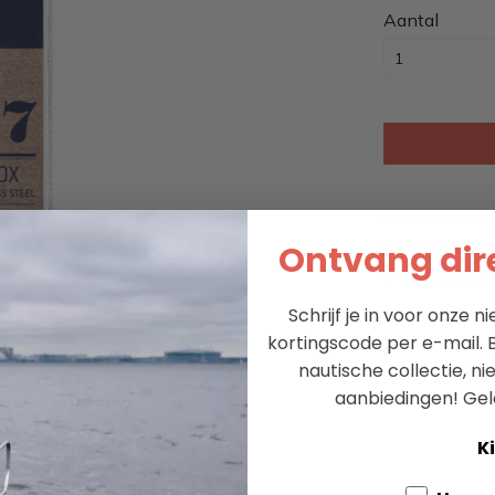
Aantal
Leveren bi
Unieke coll
Ontvang dire
Al 60+ jaar 
Schrijf je in voor onze 
kortingscode per e-mail. B
nautische collectie, n
aanbiedingen!
Gel
Ki