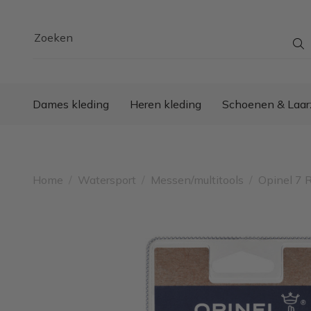
Zoeken
Dames kleding
Heren kleding
Schoenen & Laar
Home
/
Watersport
/
Messen/multitools
/
Opinel 7 