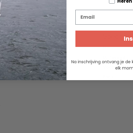
Tell us a
Heren
Email
Specifica
Ins
delbaar.
Merk
Materiaal
Na inschrijving ontvang je de 
Voorraad
elk mome
Kleur
\