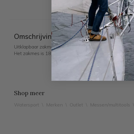
Omschrijving
Uitklapbaar zakmes van Opinel. Is open en dicht vergren
Het zakmes is 18 centimeter.
Shop meer
Watersport
\
Merken
\
Outlet
\
Messen/multitools