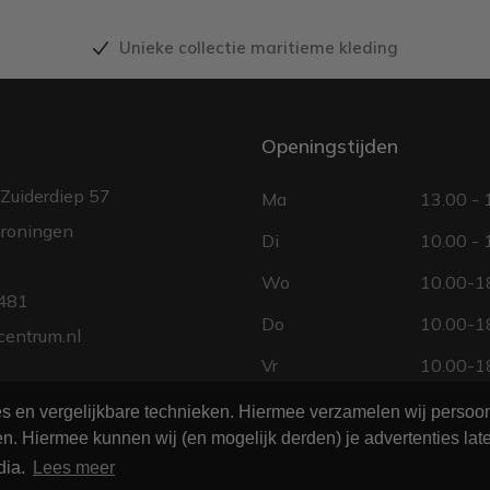
Unieke collectie maritieme kleding
Openingstijden
Zuiderdiep 57
Ma
13.00 - 
roningen
Di
10.00 - 
Wo
10.00-18
481
Do
10.00-18
centrum.nl
Vr
10.00-18
Za
10.00 - 
ies en vergelijkbare technieken. Hiermee verzamelen wij perso
n. Hiermee kunnen wij (en mogelijk derden) je advertenties late
Zo
gesloten
dia.
Lees meer