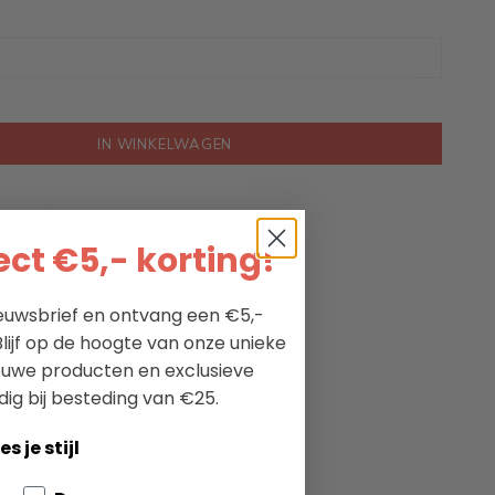
IN WINKELWAGEN
nnen 2 werkdagen
ectie maritieme kleding
ct €5,- korting!
passie voor maritieme levensstijl
nieuwsbrief en ontvang een €5,-
lijf op de hoogte van onze unieke
ieuwe producten en exclusieve
dig bij besteding van €25.
es je stijl