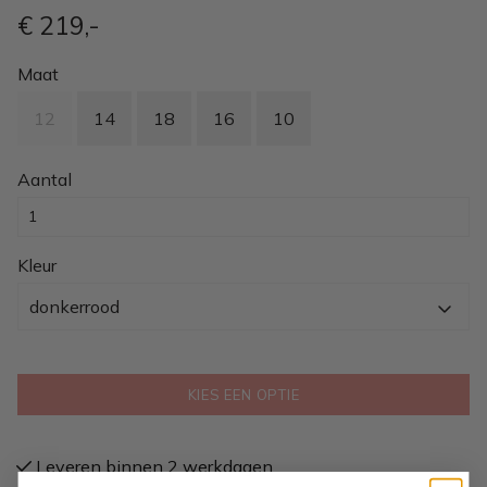
€ 219
,-
Maat
12
14
18
16
10
Aantal
Kleur
donkerrood
KIES EEN OPTIE
Leveren binnen 2 werkdagen