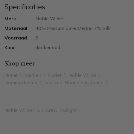
Specificaties
Merk
Noble Wilde
Materiaal
40% Possum 53% Merino 7% Silk
Voorraad
5
Kleur
donkerrood
Shop meer
Home
\
Merken
\
Outlet
\
Noble Wilde
\
Dames kleding
\
Truien
\
Ronde hals truien
\
Noble Wilde Plain Crew Twilight