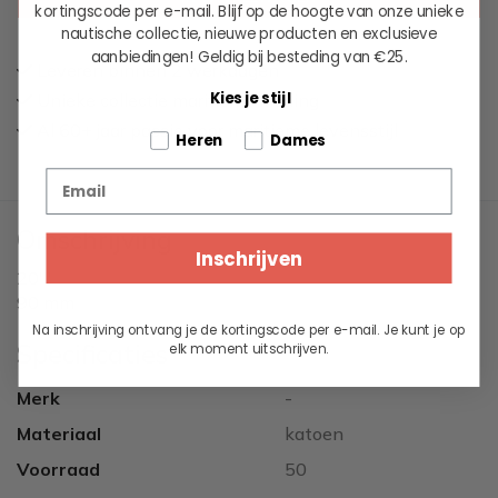
kortingscode per e-mail. Blijf op de hoogte van onze unieke
nautische collectie, nieuwe producten en exclusieve
aanbiedingen!
Geldig bij besteding van €25.
Leveren binnen 2 werkdagen
Kies je stijl
Unieke collectie maritieme kleding
Al 60+ jaar passie voor maritieme levensstijl
Tell us about your pets
Heren
Dames
Email
Omschrijving
Inschrijven
20'''
90 mm
Na inschrijving ontvang je de kortingscode per e-mail. Je kunt je op
Specificaties
elk moment uitschrijven.
Merk
-
Materiaal
katoen
Voorraad
50