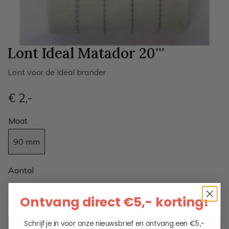
Lont Ideal Matador 20'''
Lont voor de Ideal brander
€ 2
,-
Maat
90 mm
Aantal
Ontvang direct €5,- korting!
Schrijf je in voor onze nieuwsbrief en ontvang een €5,-
IN WINKELWAGEN