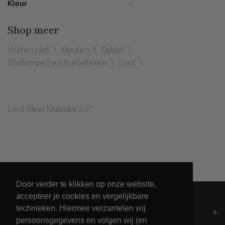
Kleur
-
Shop meer
Watersport
\
Merken
\
Outlet
\
Olielampen en toebehoren
\
Lont
\
Lont Ideal Matador 20'''
Leveren binnen 2 werkdagen
Door verder te klikken op onze website,
accepteer je cookies en vergelijkbare
technieken. Hiermee verzamelen wij
Algemeen
persoonsgegevens en volgen wij (en