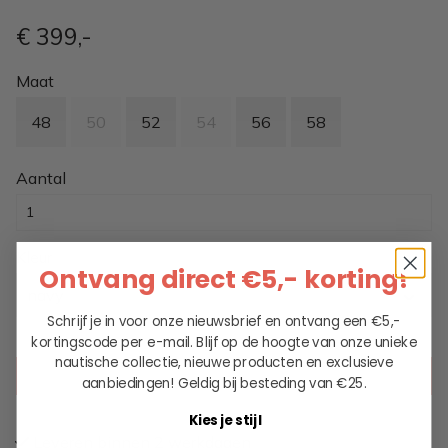
€ 399
,-
Maat
48
50
52
54
56
58
Aantal
Kleur
Ontvang direct €5,- korting!
navy
Schrijf je in voor onze nieuwsbrief en ontvang een €5,-
kortingscode per e-mail. Blijf op de hoogte van onze unieke
nautische collectie, nieuwe producten en exclusieve
KIES EEN OPTIE
aanbiedingen!
Geldig bij besteding van €25.
Kies je stijl
Leveren binnen 2 werkdagen