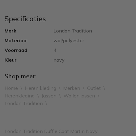
Specificaties
Merk
London Tradition
Materiaal
wol/polyester
Voorraad
4
Kleur
navy
Shop meer
Home
\
Heren kleding
\
Merken
\
Outlet
\
Herenkleding
\
Jassen
\
Wollen jassen
\
London Tradition
\
London Tradition Duffle Coat Martin Navy