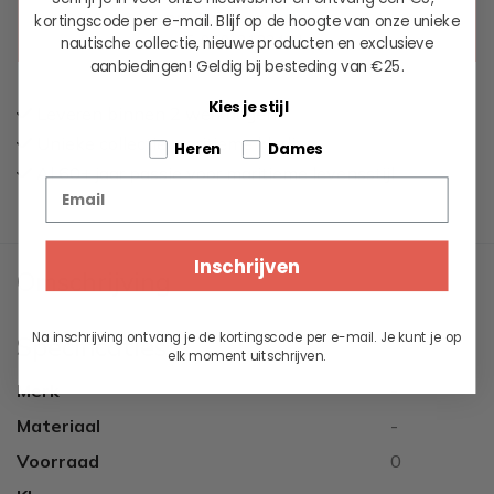
kortingscode per e-mail. Blijf op de hoogte van onze unieke
BEL VOOR LEVERTIJD
T. 050-3123481
nautische collectie, nieuwe producten en exclusieve
aanbiedingen!
Geldig bij besteding van €25.
Kies je stijl
Leveren binnen 2 werkdagen
Unieke collectie maritieme kleding
Tell us about your pets
Heren
Dames
Al 60+ jaar passie voor maritieme levensstijl
Email
Inschrijven
Omschrijving
Na inschrijving ontvang je de kortingscode per e-mail. Je kunt je op
Specificaties
elk moment uitschrijven.
Merk
-
Materiaal
-
Voorraad
0