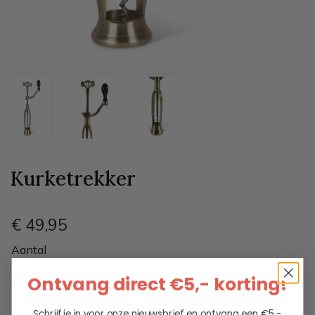
Kurketrekker
€ 49
,95
Aantal
Ontvang direct €5,- korting!
Schrijf je in voor onze nieuwsbrief en ontvang een €5,-