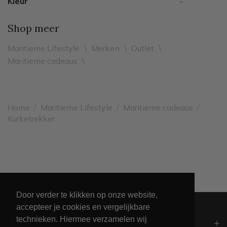
Kleur
-
Shop meer
Maritieme Lifestyle
\
Merken
\
Outlet
\
Maritieme cadeaus
\
Home
/
Maritieme Lifestyle
/
Maritieme cadeaus
/
Kurketrekker
Leveren binnen 2 werkdagen
Door verder te klikken op onze website,
accepteer je cookies en vergelijkbare
technieken. Hiermee verzamelen wij
Algemeen