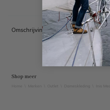
Omschrijving
Shop meer
Home
\
Merken
\
Outlet
\
Dameskleding
\
Inis Me