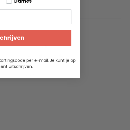
bout your pets
Dames
ties
chrijven
Inis Meáin
baby alpaca/zijde
kortingscode per e-mail. Je kunt je op
3
nt uitschrijven.
groen