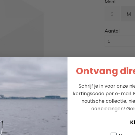
Maat
S
M
Aantal
Ontvang dire
Leveren bi
Schrijf je in voor onze 
Unieke coll
kortingscode per e-mail. B
nautische collectie, n
Al 60+ jaar 
aanbiedingen!
Gel
Ki