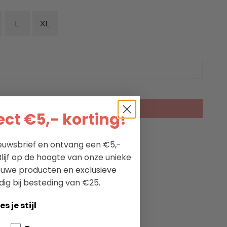
L
XL
KIES EEN OPTIE
ct €5,- korting!
nnen 2 werkdagen
nieuwsbrief en ontvang een €5,-
ectie maritieme kleding
lijf op de hoogte van onze unieke
ieuwe producten en exclusieve
passie voor maritieme levensstijl
dig bij besteding van €25.
es je stijl