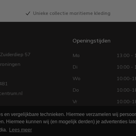
Unieke collectie maritieme kleding
Openingstijden
Zuiderdiep 57
Ma
13.00 - 
roningen
Di
10.00 - 
Wo
10.00-18
481
Do
10.00-18
centrum.nl
Vr
10.00-18
Za
10.00 - 
ies en vergelijkbare technieken. Hiermee verzamelen wij perso
n. Hiermee kunnen wij (en mogelijk derden) je advertenties late
Zo
gesloten
dia.
Lees meer