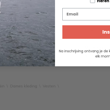
Tell us a
Heren
Email
Specifica
Ins
Merk
Materiaal
Na inschrijving ontvang je de 
Voorraad
elk mome
Kleur
áin
\
Dames kleding
\
Vesten
\