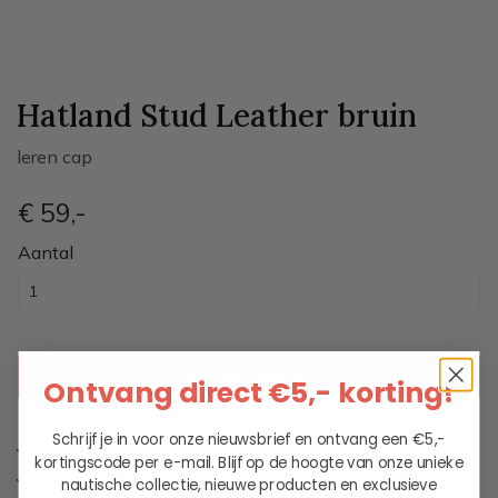
Hatland Stud Leather
bruin
leren cap
€ 59
,-
Aantal
IN WINKELWAGEN
Ontvang direct €5,- korting!
Schrijf je in voor onze nieuwsbrief en ontvang een €5,-
Leveren binnen 2 werkdagen
kortingscode per e-mail. Blijf op de hoogte van onze unieke
Unieke collectie maritieme kleding
nautische collectie, nieuwe producten en exclusieve