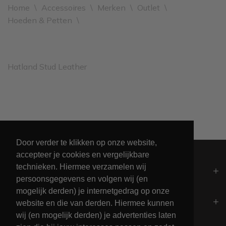
Home
\
Accessoires
\
Merken
\
Outlet
\
Hoeden & Petten
\
Hatland Stud Leather
Leveren binnen 2 werkdagen
Door verder te klikken op onze website,
accepteer je cookies en vergelijkbare
technieken. Hiermee verzamelen wij
Algemeen
persoonsgegevens en volgen wij (en
mogelijk derden) je internetgedrag op onze
Contact
website en die van derden. Hiermee kunnen
wij (en mogelijk derden) je advertenties laten