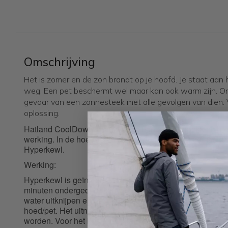
Omschrijving
Het is zomer en de zon brandt op je hoofd. Je staat aan h
weg. Een pet beschermt wel maar kan ook warm zijn. On
gevaar van een zonnesteek met alle gevolgen van dien. 
oplossing.
Hatland CoolDown headwear is een hoofdbedekking met
werking. In de hoeden en petten wordt gebruik gemaakt 
Hyperkewl.
Werking:
Hyperkewl is geïntegreerd in het uitneembare deel van d
minuten ondergedompeld worden in koud water. Daarna vo
water uitknijpen en het uitneembare deel terugplaatsen op
hoed/pet. Het uitneembare deel verkoelt 5-10 uur en ka
worden. Voor het beste resultaat een complete nat/droog 