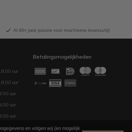
Al 60+ jaar passie voor maritieme levensstijl
Betalingsmogelijkheden
18.00 uur
18.00 uur
.00 uur
.00 uur
.00 uur
17.00 uur
onsgegevens en volgen wij (en mogelijk