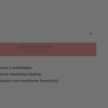
BEL VOOR LEVERTIJD
T. 050-3123481
nnen 2 werkdagen
ectie maritieme kleding
passie voor maritieme levensstijl