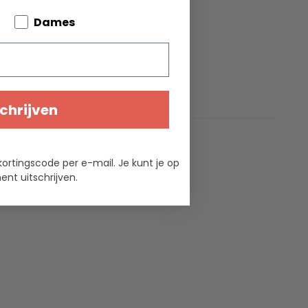
bout your pets
Dames
chrijven
kortingscode per e-mail. Je kunt je op
nt uitschrijven.