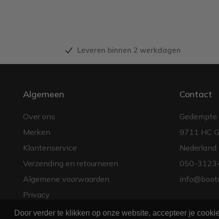
Leveren binnen 2 werkdagen
Algemeen
Contact
Over ons
Gedempte 
Merken
9711 HC G
Klantenservice
Nederland
Verzending en retourneren
050-3123
Algemene voorwaarden
info@boot
Privacy
Door verder te klikken op onze website, accepteer je cook