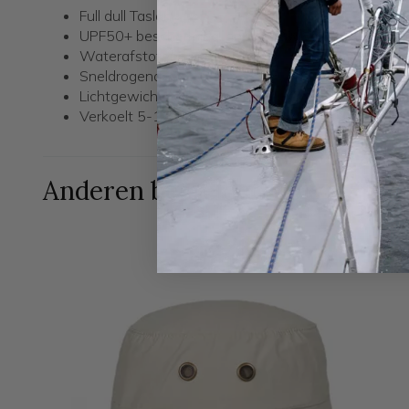
Full dull Taslan
UPF50+ bescherming, houdt 98% van de UV strali
Waterafstotend
Sneldrogend
Lichtgewicht
Verkoelt 5-10 uur
Anderen bestelden ook