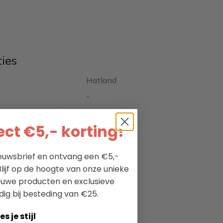
ties
Hatland
-
0
ct €5,- korting!
-
nieuwsbrief en ontvang een €5,-
lijf op de hoogte van onze unieke
ieuwe producten en exclusieve
dig bij besteding van €25.
es je stijl