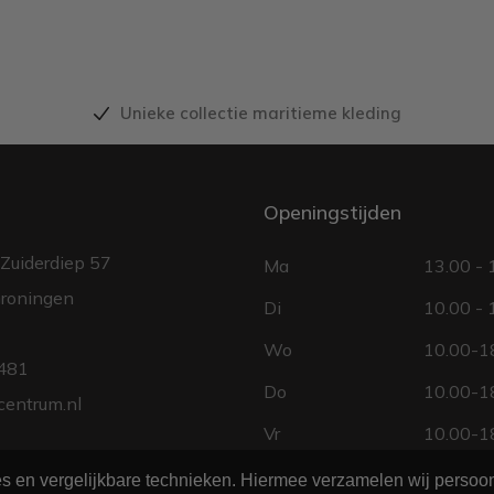
Unieke collectie maritieme kleding
Openingstijden
Zuiderdiep 57
Ma
13.00 - 
roningen
Di
10.00 - 
Wo
10.00-18
481
Do
10.00-18
centrum.nl
Vr
10.00-18
Za
10.00 - 
ies en vergelijkbare technieken. Hiermee verzamelen wij perso