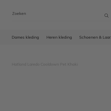
Zoeken
Dames kleding
Heren kleding
Schoenen & Laar
Hatland Laredo Cooldown Pet Khaki