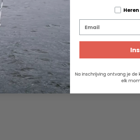
Tell us a
Heren
ng tegen!
Email
Ins
Na inschrijving ontvang je de 
elk mome