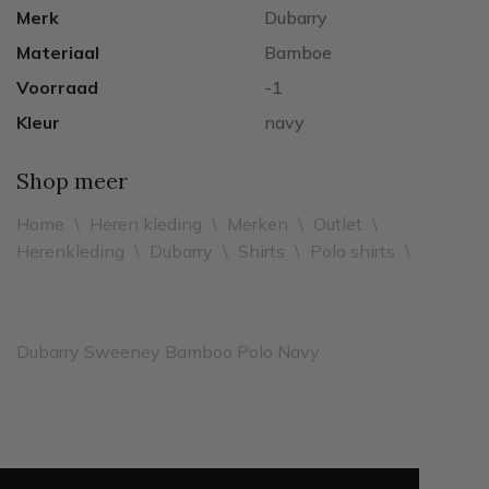
Merk
Dubarry
Materiaal
Bamboe
Voorraad
-1
Kleur
navy
Shop meer
Home
\
Heren kleding
\
Merken
\
Outlet
\
Herenkleding
\
Dubarry
\
Shirts
\
Polo shirts
\
Dubarry Sweeney Bamboo Polo Navy
Leveren binnen 2 werkdagen