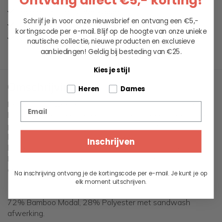
Ontvang direct €5,- korting!
Leveren binnen 2 werkdagen
Schrijf je in voor onze nieuwsbrief en ontvang een €5,-
Unieke collectie maritieme kleding
kortingscode per e-mail. Blijf op de hoogte van onze unieke
Al 60+ jaar passie voor maritieme levensstijl
nautische collectie, nieuwe producten en exclusieve
aanbiedingen!
Geldig bij besteding van €25.
Kies je stijl
Omschrijving
Tell us about your pets
Heren
Dames
De Dubarry Sweeney-polo van duurzaam Bamboo met
Email
korte mouwen geeft je een casual klassieke look en is een
perfecte aanvulling op je garderobe dit seizoen. Het shirt
houd je de hele dag comfortabel koel en is door de
Inschrijven
kreukvrije eigenschappen ook nog eens heel praktisch.
Dankzij de lus op de knopenlijst heb je je zonnebril altijd bij
de hand.
Na inschrijving ontvang je de kortingscode per e-mail. Je kunt je op
elk moment uitschrijven.
72% Bamboo Modal, 28% Polyester met sandwash
afwerking.