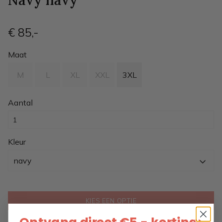
Navy
navy
€ 85
,-
Maat
M
L
XL
XXL
3XL
Aantal
Kleur
navy
KIES EEN OPTIE