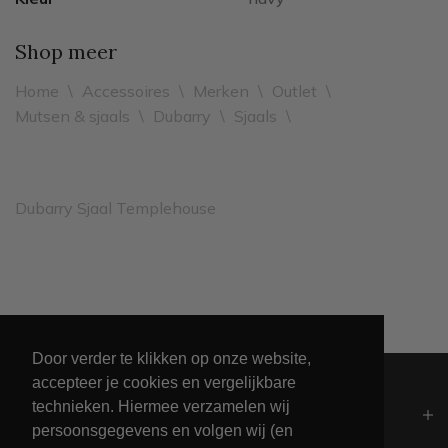
Shop meer
Home
\
Accessoires
\
Merken
\
Outlet
\
Mutsen & sjaals
\
Dubarry
\
Sjaals
\
Dubarry Sjaal Templehouse
Leveren binnen 2 werkdagen
Door verder te klikken op onze website,
accepteer je cookies en vergelijkbare
technieken. Hiermee verzamelen wij
Algemeen
persoonsgegevens en volgen wij (en