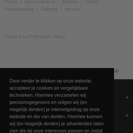
Home
\
Heren kleding
\
Merken
\
Outlet
\
Herenkleding
\
Dubarry
\
Jassen
\
Dubarry La Palma jas- Navy
Al 60+ jaar passie voor maritieme levensstijl
Door verder te klikken op onze website,
accepteer je cookies en vergelijkbare
technieken. Hiermee verzamelen wij
Algemeen
persoonsgegevens en volgen wij (en
mogelijk derden) je internetgedrag op onze
Contact
website en die van derden. Hiermee kunnen
wij (en mogelijk derden) je advertenties laten
zien die bij jouw interesses passen en zodat