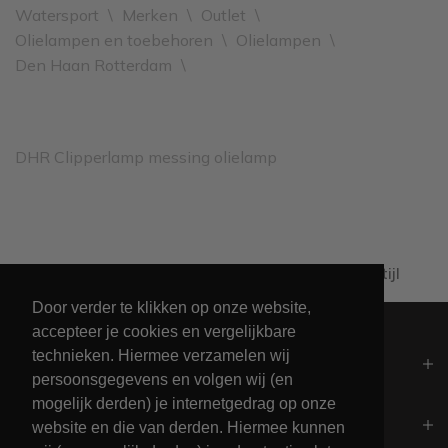
Watersport
\
Merken
\
Outlet
\
Olielampen en toebehoren
\
Olielampen
\
Den Haan Rotterdam
\
DHR Clipperlamp messing olielamp
Al 60+ jaar passie voor maritieme levensstijl
Door verder te klikken op onze website,
accepteer je cookies en vergelijkbare
technieken. Hiermee verzamelen wij
Algemeen
persoonsgegevens en volgen wij (en
mogelijk derden) je internetgedrag op onze
Contact
website en die van derden. Hiermee kunnen