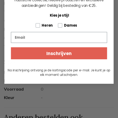
nautische collectie, nieuwe producten en exclusieve
Massief messing, gepolijst en gelakt
aanbiedingen!
Geldig bij besteding van €25.
Witte moffellak onderop de kap
Kies je stijl
Oliecontainer capaciteit: 0,86 liter
Tell us about your pets
Heren
Dames
Brandtijd +/- 40 uur met zuivere petroleum
Email
Gemaakt in Nederland
Twee jaar garantie
Inschrijven
Specificaties
Na inschrijving ontvang je de kortingscode per e-mail. Je kunt je op
Merk
Den Haan Rotterdam
elk moment uitschrijven.
Materiaal
messing
Voorraad
0
Kleur
-
Anderen bestelden ook