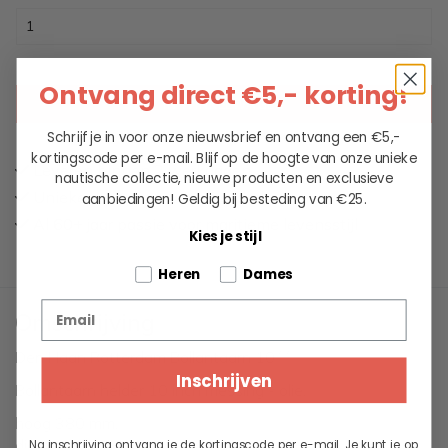
Ontvang direct €5,- korting!
IN WINKELWAGEN
Schrijf je in voor onze nieuwsbrief en ontvang een €5,-
kortingscode per e-mail. Blijf op de hoogte van onze unieke
Leveren binnen 2 werkdagen
nautische collectie, nieuwe producten en exclusieve
Unieke collectie maritieme kleding
aanbiedingen!
Geldig bij besteding van €25.
Al 60+ jaar passie voor maritieme levensstijl
Kies je stijl
Tell us about your pets
Heren
Dames
Email
Omschrijving
Den Haan Rotterdam Bollantaarn 10´´
Inschrijven
Bollantaarn helder 10 inch messing - olie,
hoog 380 mm,
diameter 300 mm,
Na inschrijving ontvang je de kortingscode per e-mail. Je kunt je op