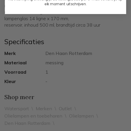
elk moment uitschrijven.
messing, gepolijst en gelakt,
rondbrander 14 ligne,
lampenglas 14 ligne x 170 mm,
reservoir, inhoud 500 ml, brandtijd circa 38 uur
Specificaties
Merk
Den Haan Rotterdam
Materiaal
messing
Voorraad
1
Kleur
-
Shop meer
Watersport
\
Merken
\
Outlet
\
Olielampen en toebehoren
\
Olielampen
\
Den Haan Rotterdam
\