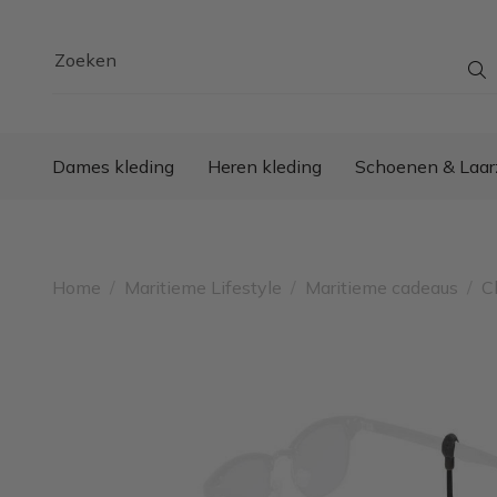
Zoeken
Dames kleding
Heren kleding
Schoenen & Laar
Home
/
Maritieme Lifestyle
/
Maritieme cadeaus
/
C