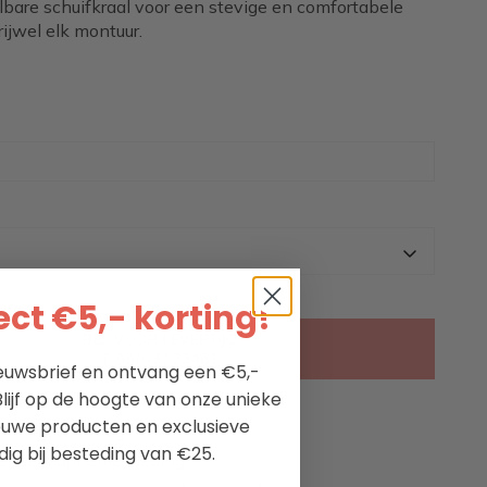
lbare schuifkraal voor een stevige en comfortabele
ijwel elk montuur.
ct €5,- korting!
BEL VOOR LEVERTIJD
T. 050-3123481
nieuwsbrief en ontvang een €5,-
lijf op de hoogte van onze unieke
ieuwe producten en exclusieve
nnen 2 werkdagen
dig bij besteding van €25.
ectie maritieme kleding