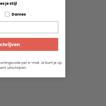
passie voor maritieme levensstijl
es je stijl
bout your pets
Dames
ties
Chums
chrijven
-
0
zwart
kortingscode per e-mail. Je kunt je op
nt uitschrijven.