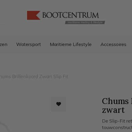
zen
Watersport
Maritieme Lifestyle
Accessoires
hums Brillenkoord Zwart Slip Fit
Chums B
zwart
De Slip-Fit r
touwconstruc