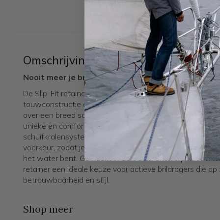
Omschrijving
Nooit meer je bril kwijt met een Chums brillenkoor
De Slip-Fit retainer is al meer dan 40 jaar een favoriet 
touwconstructie en doordachte ontwerp. De rubberen ui
over een breed scala aan brilmonturen en zitten vóór de
unieke en comfortabele pasvorm zonder drukpunten. Dan
schuifkralensysteem kun je de retainer eenvoudig aan
voorkeur, zodat je bril altijd stevig en veilig blijft zitten –
het water bent. Gemaakt in de VS en ontworpen voor langd
retainer een ideale keuze voor actieve brildragers die op 
betrouwbaarheid en stijl.
Shop meer