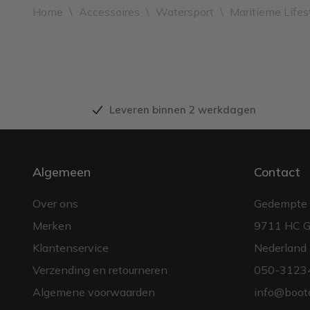
Home
\
Accessoires
\
Watersport
\
Maritieme Lifes
Leveren binnen 2 werkdagen
Algemeen
Contact
Over ons
Gedempte 
Merken
9711 HC G
Klantenservice
Nederland
Verzending en retourneren
050-3123
Algemene voorwaarden
info@boot