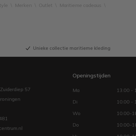
tyle
\
Merken
\
Outlet
\
Maritieme cadeaus
\
Unieke collectie maritieme kleding
Openingstijden
Zuiderdiep 57
Ma
13.00 - 
roningen
Di
10.00 - 
Wo
10.00-18
481
Do
10.00-18
centrum.nl