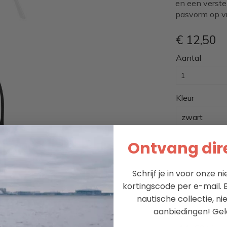
en een verste
pasvorm op vr
€ 12
,50
Aantal
Kleur
zwart
Ontvang dire
Schrijf je in voor onze 
kortingscode per e-mail. B
nautische collectie, n
Leveren bi
aanbiedingen!
Gel
Unieke coll