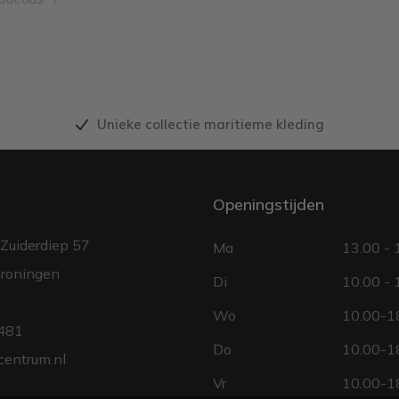
Unieke collectie maritieme kleding
Openingstijden
Zuiderdiep 57
Ma
13.00 - 
roningen
Di
10.00 - 
Wo
10.00-18
481
Do
10.00-18
centrum.nl
Vr
10.00-18