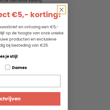
ectie maritieme kleding
passie voor maritieme levensstijl
ct €5,- korting!
nieuwsbrief en ontvang een €5,-
lijf op de hoogte van onze unieke
ties
ieuwe producten en exclusieve
dig bij besteding van €25.
Chums
neopreen
es je stijl
3
bout your pets
Dames
rood
chrijven