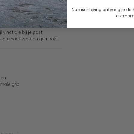
ame constructie en het
zelfs tijdens lange dagen op
Na inschrijving ontvang je de 
elk mome
n
effen kleuren tot
l vindt die bij je past.
fs op maat worden gemaakt.
sen
imale grip
cadeaus
\