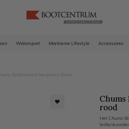
zen
Watersport
Maritieme Lifestyle
Accessoires
hums Brillenkoord Neopreen Rood
Chums 
rood
Het Chums Bri
brillenkoorde