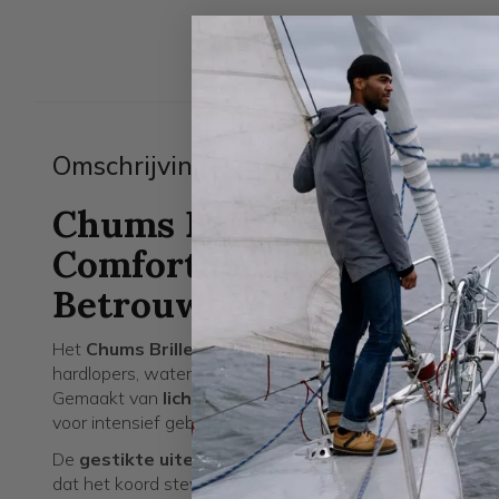
Omschrijving
Chums Brillenkoord Neo
Comfortabel, Duurzaam 
Betrouwbaar
Het
Chums Brillenkoord Neopreen
is al jarenlang een
hardlopers, watersporters en iedereen die zijn bril veilig
Gemaakt van
lichtgewicht, snel drogend neopreen
,
voor intensief gebruik tijdens al je outdooravonturen.
De
gestikte uiteinden met GripTech-siliconen
aan d
dat het koord stevig om vrijwel elk montuur past. Voor 