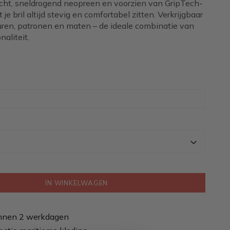
cht, sneldrogend neopreen en voorzien van GripTech-
ft je bril altijd stevig en comfortabel zitten. Verkrijgbaar
euren, patronen en maten – de ideale combinatie van
naliteit.
IN WINKELWAGEN
nnen 2 werkdagen