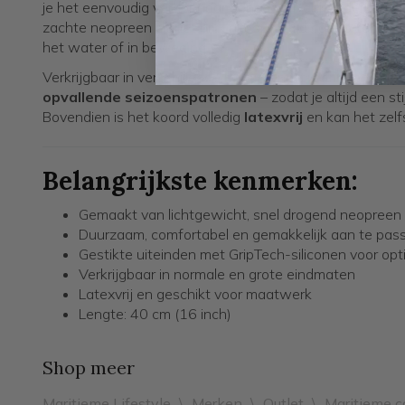
je het eenvoudig verder naar beneden. Dankzij de duurz
zachte neopreen zit het brillenkoord altijd comfortabel, 
het water of in beweging.
Verkrijgbaar in verschillende maten en uitvoeringen – va
opvallende seizoenspatronen
– zodat je altijd een stij
Bovendien is het koord volledig
latexvrij
en kan het zel
Belangrijkste kenmerken:
Gemaakt van lichtgewicht, snel drogend neopreen
Duurzaam, comfortabel en gemakkelijk aan te pas
Gestikte uiteinden met GripTech-siliconen voor opt
Verkrijgbaar in normale en grote eindmaten
Latexvrij en geschikt voor maatwerk
Lengte: 40 cm (16 inch)
Shop meer
Maritieme Lifestyle
\
Merken
\
Outlet
\
Maritieme 