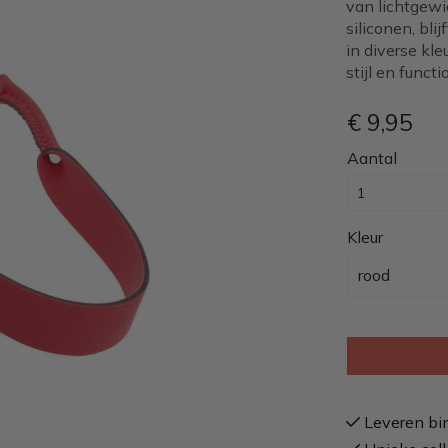
van lichtgewi
siliconen, blij
in diverse kl
stijl en functio
€ 9
,95
Aantal
Kleur
rood
Leveren bi