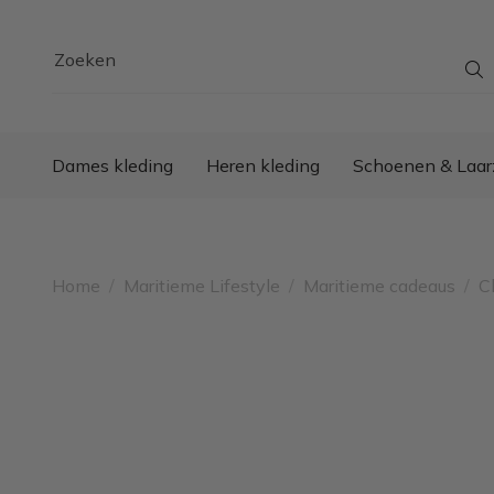
Zoeken
Dames kleding
Heren kleding
Schoenen & Laar
Home
/
Maritieme Lifestyle
/
Maritieme cadeaus
/
C