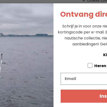
Unieke coll
Al 60+ jaar 
Ontvang dire
Schrijf je in voor onze 
kortingscode per e-mail. B
Specifica
nautische collectie, n
aanbiedingen!
Gel
Merk
preen –
Materiaal
en
Ki
Voorraad
Tell us a
Heren
Kleur
 absolute favoriet onder
Email
 en comfortabel wil dragen.
 is dit brillenkoord ontworpen
Ins
e binnenkant zorgen ervoor
een strakkere pasvorm schuif