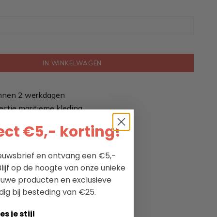
IN WINKELWAGEN
nnen 2 werkdagen
ectie maritieme kleding
passie voor maritieme levensstijl
ct €5,- korting!
nieuwsbrief en ontvang een €5,-
lijf op de hoogte van onze unieke
ieuwe producten en exclusieve
dig bij besteding van €25.
es je stijl