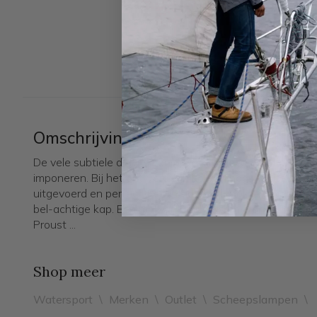
Omschrijving
De vele subtiele details van deze klassieke twintiger ja
imponeren. Bij het ontwerp zijn kosten nog moeite gespa
uitgevoerd en perfect. Een intrigerend , solide tegengew
bel-achtige kap. Een mix van Bauhaus en Franse Deco in
Proust ...
Shop meer
Watersport
\
Merken
\
Outlet
\
Scheepslampen
\