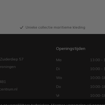
Unieke collectie maritieme kleding
Openingstijden
Zuiderdiep 57
Ma
13.00 - 
roningen
Di
10.00 - 
Wo
10.00-18
481
Do
10.00-18
centrum.nl
Vr
10.00-18
Za
10.00 - 