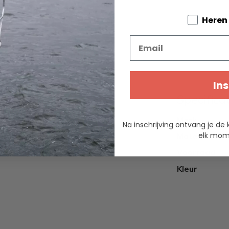
Tell us a
Heren
Email
Ins
Specifica
ren Franse bureaulamp lamp
Merk
Na inschrijving ontvang je de 
ard. Elk facet is goed
elk mome
Materiaal
icht balanceert de compacte ,
 de geest van Baudelaire en
Voorraad
Kleur