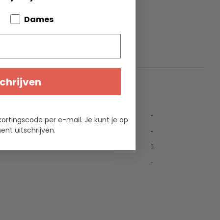
bout your pets
Dames
chrijven
ties
-
kortingscode per e-mail. Je kunt je op
nt uitschrijven.
-
1
-