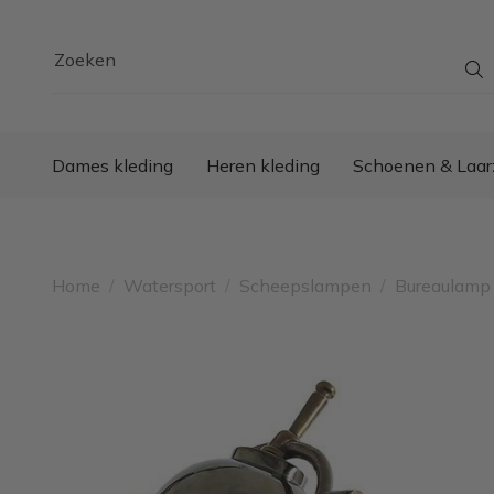
Zoeken
Dames kleding
Heren kleding
Schoenen & Laar
Home
/
Watersport
/
Scheepslampen
/
Bureaulamp