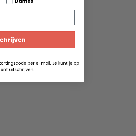
bout your pets
Dames
chrijven
kortingscode per e-mail. Je kunt je op
nt uitschrijven.