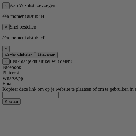
Aan Wishlist toevoegen
×
één moment alstublief.
Snel bestellen
×
één moment alstublief.
×
Verder winkelen
Afrekenen
Leuk dat je dit artikel wilt delen!
×
Facebook
Pinterest
WhatsApp
Email
Kopieer deze link om op je website te plaatsen of om te gebruiken in 
Kopieer
Dames kleding
Jassen
Peacoats
Wollen jassen
Windstopper jassen