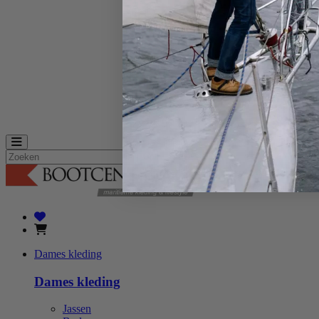
Zeilbroeken
Dames zeilkleding
Zeiljassen
Zeilbroeken
Henri Lloyd zeilkleding
Zhik zeilkleding
Outlet
Herenkleding
Dameskleding
Merken
Toggle navigation
Zoeken
Dames kleding
Dames kleding
Jassen