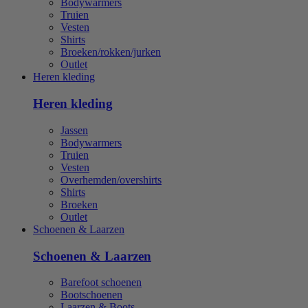
Bodywarmers
Truien
Vesten
Shirts
Broeken/rokken/jurken
Outlet
Heren kleding
Heren kleding
Jassen
Bodywarmers
Truien
Vesten
Overhemden/overshirts
Shirts
Broeken
Outlet
Schoenen & Laarzen
Schoenen & Laarzen
Barefoot schoenen
Bootschoenen
Laarzen & Boots