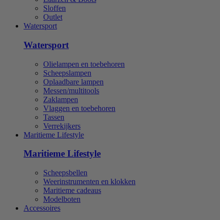
Sloffen
Outlet
Watersport
Watersport
Olielampen en toebehoren
Scheepslampen
Oplaadbare lampen
Messen/multitools
Zaklampen
Vlaggen en toebehoren
Tassen
Verrekijkers
Maritieme Lifestyle
Maritieme Lifestyle
Scheepsbellen
Weerinstrumenten en klokken
Maritieme cadeaus
Modelboten
Accessoires