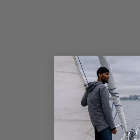
Olielampen
Scheepslampen
Oplaadbare lampen
Messen/multitools
Zaklampen
Vlaggen en toebehoren
Tassen
Verrekijkers
Maritieme Lifestyle
Scheepsbellen
Weerinstrumenten en klokken
Maritieme cadeaus
Modelboten
Accessoires
Handschoenen & Wanten
Mutsen en sjaals
Sjaals
Mutsen
Wollen sokken
Hoeden & Petten
Outlet
Zeilkleding
Heren zeilkleding
Zeiljassen