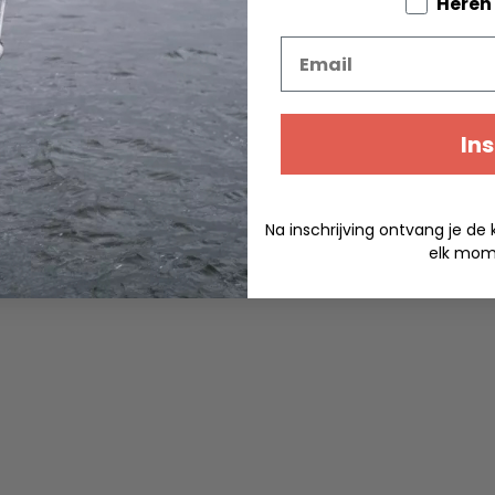
Tell us a
Heren
Email
Ins
Na inschrijving ontvang je de 
elk mome