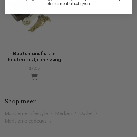
elk moment uitschrijven.
Bootsmansfluit in
houten kistje messing
17.95
Shop meer
Maritieme Lifestyle
\
Merken
\
Outlet
\
Maritieme cadeaus
\