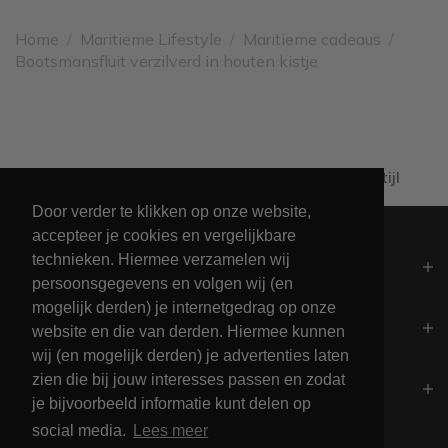
Home
/
Maritieme Lifestyle
/
Maritieme cadeaus
/
Bootsmansfluit verzilverd in houten kistje
Al 60+ jaar passie voor maritieme levensstijl
Door verder te klikken op onze website,
accepteer je cookies en vergelijkbare
technieken. Hiermee verzamelen wij
Algemeen
persoonsgegevens en volgen wij (en
mogelijk derden) je internetgedrag op onze
Contact
website en die van derden. Hiermee kunnen
wij (en mogelijk derden) je advertenties laten
zien die bij jouw interesses passen en zodat
Openingstijden
je bijvoorbeeld informatie kunt delen op
social media.
Lees meer