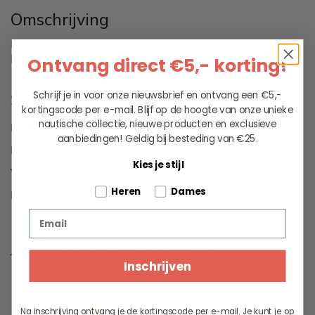
Omschrijving
Het verzilverde bootmansfluitje is 12 cm lang en zit in een
hardhouten kistje met messing beslag.
Ontvang direct €5,- korting!
Schrijf je in voor onze nieuwsbrief en ontvang een €5,-
Specificaties
kortingscode per e-mail. Blijf op de hoogte van onze unieke
nautische collectie, nieuwe producten en exclusieve
Merk
-
aanbiedingen!
Geldig bij besteding van €25.
Materiaal
-
Kies je stijl
Voorraad
1
Tell us about your pets
Heren
Dames
Kleur
-
Email
Anderen bestelden ook
Inschrijven
Na inschrijving ontvang je de kortingscode per e-mail. Je kunt je op