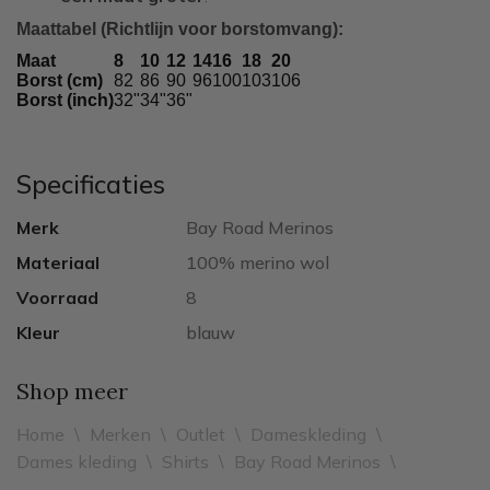
Maattabel (Richtlijn voor borstomvang):
Maat
8
10
12
14
16
18
20
Borst (cm)
82
86
90
96
100
103
106
Borst (inch)
32"
34"
36"
Specificaties
Merk
Bay Road Merinos
Materiaal
100% merino wol
Voorraad
8
Kleur
blauw
Shop meer
Home
\
Merken
\
Outlet
\
Dameskleding
\
Dames kleding
\
Shirts
\
Bay Road Merinos
\