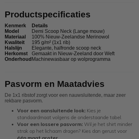
Productspecificaties
Kenmerk
Details
Model
Demi Scoop Neck (Lange mouw)
Materiaal
100% Nieuw-Zeelandse Merinowol
Kwaliteit
195 g/m² (1x1 rib)
Halslijn
Elegante, halfronde scoop neck
Herkomst
Gemaakt in Nieuw-Zeeland door Weft
Onderhoud
Machinewasbaar op wolprogramma
Pasvorm en Maatadvies
De 1x1 ribstof zorgt voor een nauwsluitende, maar zeer
rekbare pasvorm.
Voor een aansluitende look:
Kies je
standaardmaat volgens de onderstaande tabel.
Voor een lossere pasvorm:
Wil je het shirt minder
strak op het lichaam dragen? Kies dan gerust voor
één maat groter
.