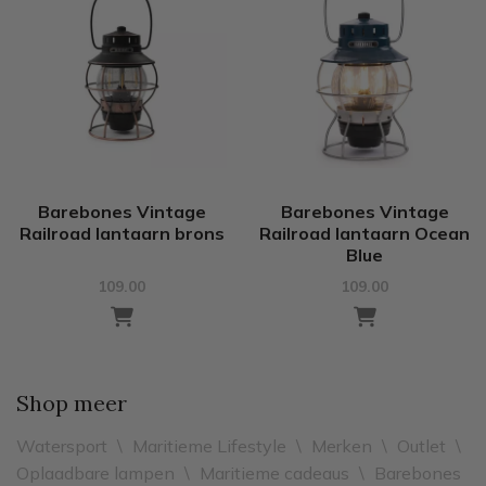
Barebones Vintage
Barebones Vintage
Railroad lantaarn brons
Railroad lantaarn Ocean
Blue
109.00
109.00
Shop meer
Watersport
\
Maritieme Lifestyle
\
Merken
\
Outlet
\
Oplaadbare lampen
\
Maritieme cadeaus
\
Barebones