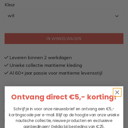
Kleur
wit
IN WINKELWAGEN
Leveren binnen 2 werkdagen
Unieke collectie maritieme kleding
Al 60+ jaar passie voor maritieme levensstijl
Ontvang direct €5,- korting!
Omschrijving
Schrijf je in voor onze nieuwsbrief en ontvang een €5,-
Oplaadbare lantaarn met led 5 Volt ledlamp.
kortingscode per e-mail. Blijf op de hoogte van onze unieke
Dimbaar: 35 tot 200 lumens
nautische collectie, nieuwe producten en exclusieve
aanbiedingen!
Geldig bij besteding van €25.