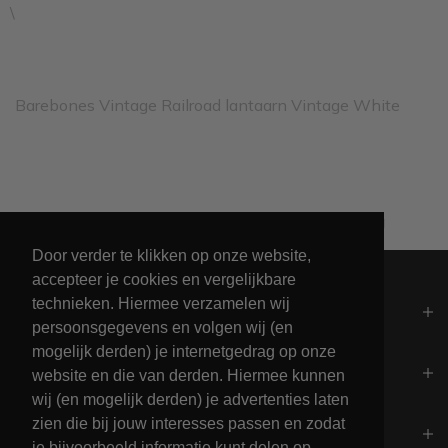
\
Barebones Vintage Railroad lantaarn Vintage White
Unieke collectie maritieme kleding
Door verder te klikken op onze website,
accepteer je cookies en vergelijkbare
technieken. Hiermee verzamelen wij
Algemeen
persoonsgegevens en volgen wij (en
mogelijk derden) je internetgedrag op onze
Contact
website en die van derden. Hiermee kunnen
wij (en mogelijk derden) je advertenties laten
zien die bij jouw interesses passen en zodat
Openingstijden
je bijvoorbeeld informatie kunt delen op