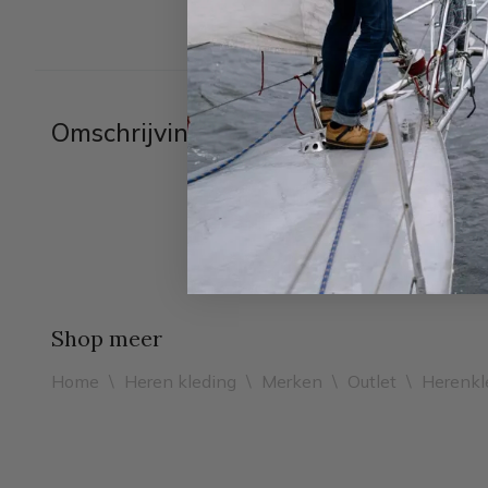
Omschrijving
Shop meer
Home
\
Heren kleding
\
Merken
\
Outlet
\
Herenkl