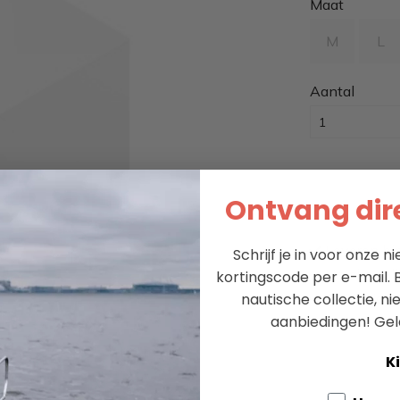
Maat
M
L
Aantal
Ontvang dire
Leveren bi
Schrijf je in voor onze 
Unieke coll
kortingscode per e-mail. B
nautische collectie, n
Al 60+ jaar 
aanbiedingen!
Gel
Ki