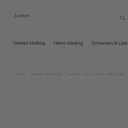
Zoeken
Dames kleding
Heren kleding
Schoenen & Laar
Home
/
Heren kleding
/
Armor Lux T-shirt Heritage