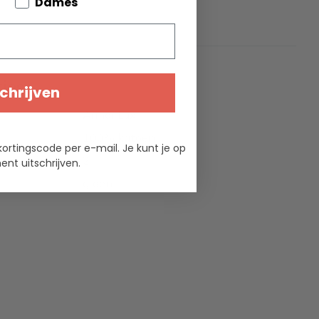
bout your pets
Dames
ties
chrijven
Armor Lux
100% katoen
kortingscode per e-mail. Je kunt je op
2
nt uitschrijven.
groen