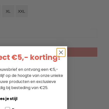
XL
XXL
KIES EEN OPTIE
ct €5,- korting!
nnen 2 werkdagen
nieuwsbrief en ontvang een €5,-
ectie maritieme kleding
lijf op de hoogte van onze unieke
ieuwe producten en exclusieve
passie voor maritieme levensstijl
dig bij besteding van €25.
es je stijl