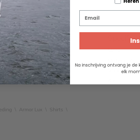
Tell us a
Heren
Email
Specifica
Ins
Merk
Materiaal
Na inschrijving ontvang je de 
Voorraad
elk mome
Kleur
eding
\
Armor Lux
\
Shirts
\