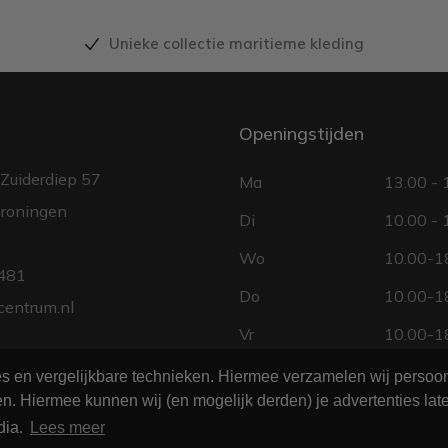
Unieke collectie maritieme kleding
Openingstijden
Zuiderdiep 57
Ma
13.00 - 
roningen
Di
10.00 - 
Wo
10.00-18
481
Do
10.00-18
centrum.nl
Vr
10.00-18
Za
10.00 - 
ies en vergelijkbare technieken. Hiermee verzamelen wij perso
n. Hiermee kunnen wij (en mogelijk derden) je advertenties late
Zo
gesloten
dia.
Lees meer