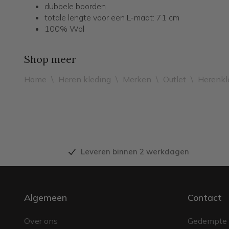
dubbele boorden
totale lengte voor een L-maat: 71 cm
100% Wol
Shop meer
Home
\
Heren kleding
\
Merken
\
Outlet
\
Herenkl
Leveren binnen 2 werkdagen
Algemeen
Contact
Over ons
Gedempte 