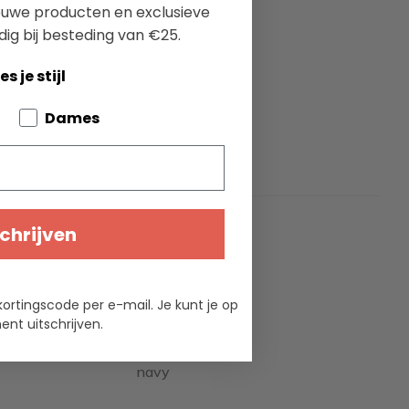
ieuwe producten en exclusieve
dig bij besteding van €25.
es je stijl
bout your pets
Dames
chrijven
ties
Armor Lux
kortingscode per e-mail. Je kunt je op
100% wol
nt uitschrijven.
0
navy