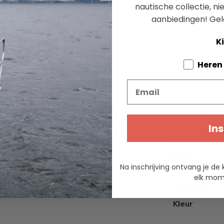
nautische collectie, n
aanbiedingen!
Gel
Ki
Tell us a
Heren
Email
Ins
Specifica
mbineert elegantie en comfort.
Merk
Na inschrijving ontvang je de 
Materiaal
elk mome
Voorraad
Kleur