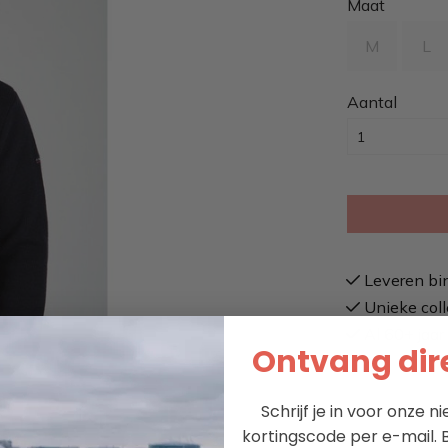
Maat
M
L
Aantal
Leveren bi
Unieke coll
Al 60+ jaar 
Ontvang dire
Schrijf je in voor onze 
kortingscode per e-mail. B