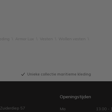
eding
\
Armor Lux
\
Vesten
\
Wollen vesten
\
Unieke collectie maritieme kleding
Openingstijden
Zuiderdiep 57
Ma
13.00 - 