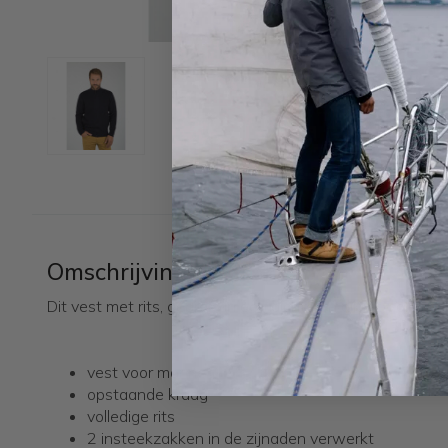
Omschrijving
Dit vest met rits, gebreid in een dichte en dikke wol, co
vest voor mannen
opstaande kraag
volledige rits
2 insteekzakken in de zijnaden verwerkt