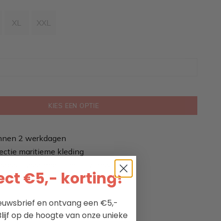
XL
XXL
KIES EEN OPTIE
nnen 2 werkdagen
ectie maritieme kleding
passie voor maritieme levensstijl
ct €5,- korting!
nieuwsbrief en ontvang een €5,-
lijf op de hoogte van onze unieke